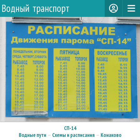
Водный транспорт
СП-14
Водные пути
—
Схемы и расписания
—
Конаково