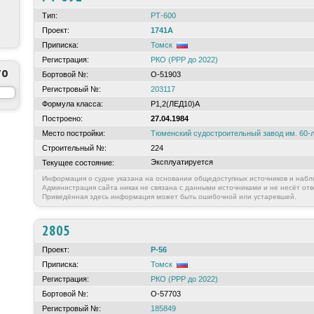
Тип:
РТ-600
Проект:
1741А
Приписка:
Томск
Регистрация:
РКО (РРР до 2022)
то
Бортовой №:
О-51903
Регистровый №:
203117
Формула класса:
Р1,2(ЛЕД10)А
Построено:
27.04.1984
Место постройки:
Тюменский судостроительный завод им. 60-
Строительный №:
224
Эксплуатируется
Текущее состояние:
Информация о судне указана на основании общедоступных источников и набл
Администрация сайта никак не связана с данными источниками и не несёт отв
Приведённая здесь информация может быть ошибочной или устаревшей.
2805
Проект:
Р-56
Приписка:
Томск
Регистрация:
РКО (РРР до 2022)
Бортовой №:
О-57703
Регистровый №:
185849