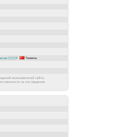
летия СССР
Тюмень
юдений пользователей сайта.
етственности за эти сведения.