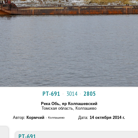
РТ-691
·
3014
·
2805
Река Обь, яр Колпашевский
Томская область, Колпашево
Автор:
Кормчий
·
Дата:
14 октября 2014 г.
Колпашево
РТ-691