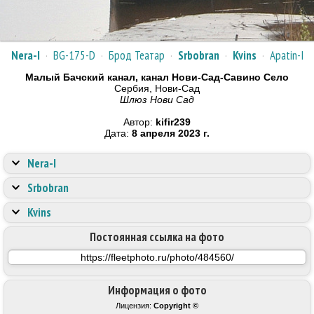
Nera-I
·
BG-175-D
·
Брод Театар
·
Srbobran
·
Kvins
·
Apatin-I
Малый Бачский канал, канал Нови-Сад-Савино Село
Сербия, Нови-Сад
Шлюз Нови Сад
Автор:
kifir239
Дата:
8 апреля 2023 г.
Nera-I
Srbobran
Kvins
Постоянная ссылка на фото
Информация о фото
Лицензия:
Copyright ©