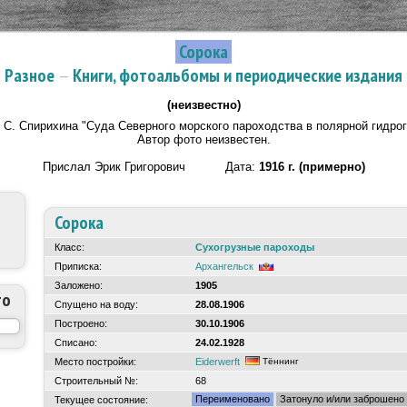
Сорока
Разное
—
Книги, фотоальбомы и периодические издания
(неизвестно)
и С. Спирихина "Суда Северного морского пароходства в полярной гидрог
Автор фото неизвестен.
Прислал Эрик Григорович Дата:
1916 г. (примерно)
Сорока
Класс:
Сухогрузные пароходы
Приписка:
Архангельск
Заложено:
1905
то
Спущено на воду:
28.08.1906
Построено:
30.10.1906
Списано:
24.02.1928
Место постройки:
Eiderwerft
Тённинг
Строительный №:
68
Переименовано
Затонуло и/или заброшено
Текущее состояние: