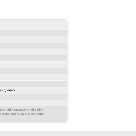
енодольск
юдений пользователей сайта.
етственности за эти сведения.