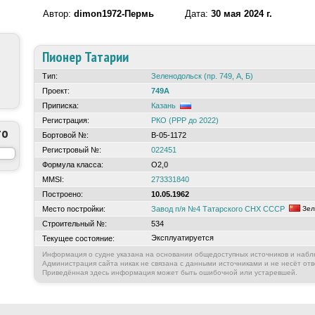
Автор:
dimon1972-Пермь
Дата:
30 мая 2024 г.
Пионер Татарии
Тип:
Зеленодольск (пр. 749, А, Б)
Проект:
749А
Приписка:
Казань
Регистрация:
РКО (РРР до 2022)
то
Бортовой №:
В-05-1172
Регистровый №:
022451
Формула класса:
О2,0
MMSI:
273331840
Построено:
10.05.1962
Место постройки:
Завод п/я №4 Татарского СНХ СССР
Зел
Строительный №:
534
Эксплуатируется
Текущее состояние:
Информация о судне указана на основании общедоступных источников и набл
Администрация сайта никак не связана с данными источниками и не несёт отв
Приведённая здесь информация может быть ошибочной или устаревшей.