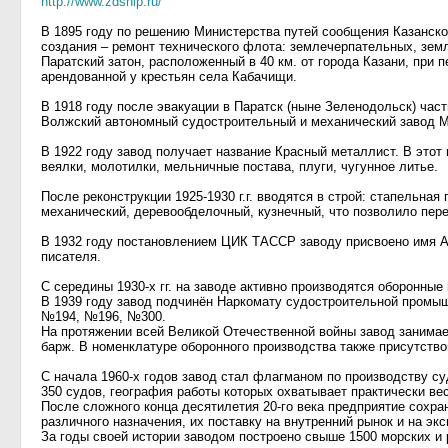
http://www.zdship.ru/
В 1895 году по решению Министерства путей сообщения Казанско
создания – ремонт технического флота: землечерпательных, зем
Паратский затон, расположенный в 40 км. от города Казани, при 
арендованной у крестьян села Кабачищи.
В 1918 году после эвакуации в Паратск (ныне Зеленодольск) час
Волжский автономный судостроительный и механический завод М
В 1922 году завод получает название Красный металлист. В этот
веялки, молотилки, мельничные постава, плуги, чугунное литье.
После реконструкции 1925-1930 г.г. вводятся в строй: стапельна
механический, деревообделочный, кузнечный, что позволило пер
В 1932 году постановлением ЦИК ТАССР заводу присвоено имя А.
писателя.
С середины 1930-х гг. на заводе активно производятся оборонные
В 1939 году завод подчинён Наркомату судостроительной промыш
№194, №196, №300.
На протяжении всей Великой Отечественной войны завод занимае
барж. В номенклатуре оборонного производства также присутство
С начала 1960-х годов завод стал флагманом по производству с
350 судов, география работы которых охватывает практически ве
После сложного конца десятилетия 20-го века предприятие сохр
различного назначения, их поставку на внутренний рынок и на экс
За годы своей истории заводом построено свыше 1500 морских и 