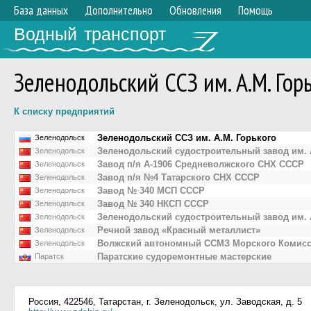
База данных
Дополнительно
Обновления
Помощь
Водный транспорт
Зеленодольский ССЗ им. А.М. Гор
К списку предприятий
Зеленодольский ССЗ им. А.М. Горького
Зеленодольск
Зеленодольский судостроительный завод им. 
Зеленодольск
Завод п/я А-1906 Средневолжского СНХ СССР
Зеленодольск
Завод п/я №4 Татарского СНХ СССР
Зеленодольск
Завод № 340 МСП СССР
Зеленодольск
Завод № 340 НКСП СССР
Зеленодольск
Зеленодольский судостроительный завод им. 
Зеленодольск
Речной завод «Красный металлист»
Зеленодольск
Волжский автономный ССМЗ Морского Комисс
Зеленодольск
Паратские судоремонтные мастерские
Паратск
Россия, 422546, Татарстан, г. Зеленодольск, ул. Заводская, д. 5