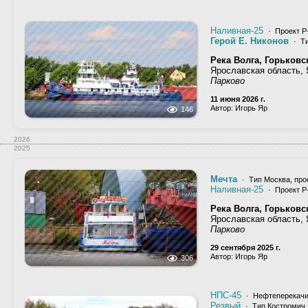
Наливная-25
· Проект Р
Герой Е. Никонов
· Ти
Река Волга, Горьков
Ярославская область,
Парково
11 июня 2026 г.
Автор: Игорь Яр
146
2026
2025
Мечта
· Тип Москва, про
Наливная-25
· Проект Р
Река Волга, Горьков
Ярославская область,
Парково
29 сентября 2025 г.
Автор: Игорь Яр
306
НПС-45
· Нефтеперекачи
Резвый
· Тип Костромич,