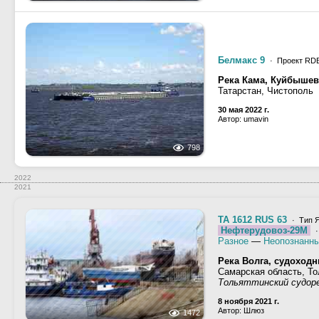
Белмакс 9
· Проект RD
Река Кама, Куйбыше
Татарстан, Чистополь
30 мая 2022 г.
Автор: umavin
798
2022
2021
ТА 1612 RUS 63
· Тип Я
Нефтерудовоз-29М
·
Разное
—
Неопознанны
Река Волга, судоход
Самарская область, Т
Тольяттинский судор
8 ноября 2021 г.
Автор: Шлюз
1472