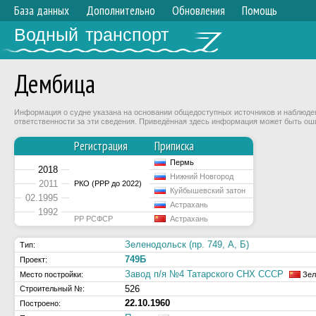
База данных
Дополнительно
Обновления
Помощь
Водный транспорт
Дембица
Информация о судне указана на основании общедоступных источников и наблюдени
ответственности за эти сведения. Приведённая здесь информация может быть ош
Регистрация
Приписка
Пермь
2018
Нижний Новгород
2011
РКО (РРР до 2022)
Куйбышевский затон
02.1995
Астрахань
1992
РР РСФСР
Астрахань
Зеленодольск (пр. 749, А, Б)
Тип:
749Б
Проект:
Завод п/я №4 Татарского СНХ СССР
Место постройки:
Зел
526
Строительный №:
22.10.1960
Построено: