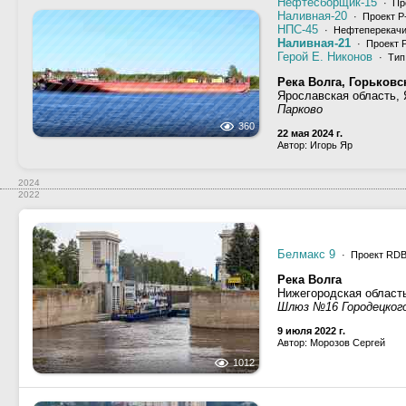
Нефтесборщик-15
· Пр
Наливная-20
· Проект Р
НПС-45
· Нефтеперекачи
Наливная-21
· Проект 
Герой Е. Никонов
· Тип 
Река Волга, Горьков
Ярославская область,
Парково
360
22 мая 2024 г.
Автор: Игорь Яр
2024
2022
Белмакс 9
· Проект RD
Река Волга
Нижегородская область
Шлюз №16 Городецкого
9 июля 2022 г.
Автор: Морозов Сергей
1012