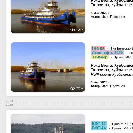
Река Волга, Куйбыше
Татарстан, Куйбышевс
4 мая 2020 г.
Автор: Иван Плеханов
1215
Немда
· Тип Бельская 
Ленанефть-2029
· Ти
Таймыр
· Проект 587, 
Река Волга, Куйбыше
Татарстан, Куйбышевс
РБФ имени Куйбышев
4 мая 2020 г.
Автор: Иван Плеханов
2257
2020
2019
ВФТ-13
· Проект Р-156
ВФТ-14
· Проект Р-156