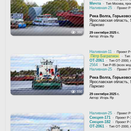
Мечта
· Тип Москва, про
Наливная-25
· Проект Р
Река Волга, Горьков
Ярославская область,
Парково
380
29 сентября 2025 г.
Автор: Игорь Яр
Наливная-11
· Проект Р
Пётр Багратион
· Тип 
ОТ-2061
· Тип ОТ-2000, 
2564
· Тип Р-85 (всех мо
Наливная-25
· Проект Р
Река Волга, Горьков
Ярославская область,
Парково
590
29 сентября 2025 г.
Автор: Игорь Яр
Наливная-25
· Проект Р
Секция-171
· Проект Р-
Секция-182
· Проект Р-
ОТ-2061
· Тип ОТ-2000, 