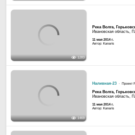
Река Волга, Горьков
1469
Ивановская область, П
11 мая 2014 г.
Автор: Kanaris
ОТ-2427
· Тип ОТ-2400,
Река Волга, Куйбыше
Марий Эл, Звенигово
1834
ССРЗ им. Бутякова
19 апреля 2014 г.
Автор: иван колиденков
2014
2013
Наливная-11
· Проект Р
Река Волга
1693
Нижегородская област
16 сентября 2013 г.
Автор: Любитель