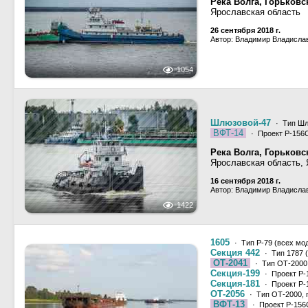
Река Волга, Горьков
Ярославская область
26 сентября 2018 г.
Автор: Владимир Владисла
1054
Шлюзовой-47
· Тип Шлю
ВФТ-14
· Проект Р-156
Река Волга, Горьков
Ярославская область,
16 сентября 2018 г.
Автор: Владимир Владисла
1422
1605
· Тип Р-79 (всех мо
Секция 442
· Тип 1787 
ОТ-2041
· Тип ОТ-2000,
Секция-199
· Проект Р-
Секция-181
· Проект Р-
ОТ-2056
· Тип ОТ-2000, 
ВФТ-13
· Проект Р-156