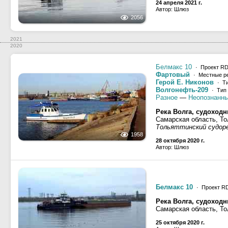
24 апреля 2021 г.
Автор: Шлюз
2056
2021
2020
Белмакс 10
· Проект R
Фартовый
· Местные р
Герой Е. Никонов
· Ти
Волгонефть-209
· Тип 
Разное
—
Неопознанны
Река Волга, судоход
Самарская область, Т
Тольяттинский судор
1958
28 октября 2020 г.
Автор: Шлюз
Белмакс 10
· Проект R
Река Волга, судоход
Самарская область, Т
25 октября 2020 г.