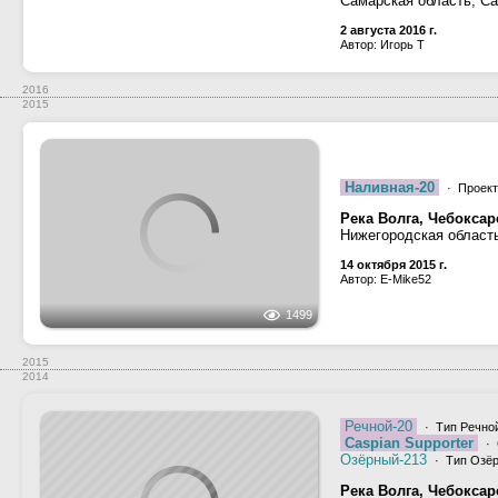
Река Самара
Самарская область, С
2 августа 2016 г.
Автор: Игорь Т
2273
2016
2015
Наливная-20
· Проект
Река Волга, Чебокса
Нижегородская област
14 октября 2015 г.
Автор: E-Mike52
1499
2015
2014
Речной-20
· Тип Речной
Caspian Supporter
· 
Озёрный-213
· Тип Озёр
Река Волга, Чебокса