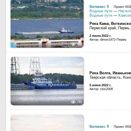
Белмакс 9
· Проект RD
Водные пути
—
Населё
Водные пути
—
Камски
Река Кама, Воткинск
Пермский край, Пермь
2 июля 2022 г.
Автор: dimon1972-Пермь
978
Река Волга, Иванько
Тверская область, Кон
5 июня 2022 г.
Автор: clos2008
785
Белмакс 9
· Проект RD