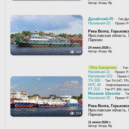
Автор: Игорь Яр
Дунайский-45
· Тип Дун
Наливная-25
· Проект Р
Река Волга, Горьков
Ярославская область,
Парково
24 июня 2026 г.
Автор: Игорь Яр
104
Пётр Багратион
· Тип 
Наливная-11
· Проект Р
Наливная-103
· Проект 
ТН-308
· Тип ТН (НТ, ТР)
НПС-45
· Нефтеперекачи
РТ-315
· Тип РТ-300, про
Механик Шмелёв
· Ти
Наливная-25
· Проект Р
Река Волга, Горьков
Ярославская область,
214
Парково
11 июня 2026 г.
Автор: Игорь Яр