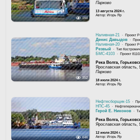
Парково
13 августа 2024 г.
Автор: Игорь Яр
160
Наливная-21
· Проект Р
Денис Давыдов
· Прое
Наливная-20
· Проект Р
Резвый
· Тип Костромич
БМС-4103
· Проект 81102
Река Волга, Горьков
Ярославская область,
Парково
352
18 июля 2024 г.
Автор: Игорь Яр
Нефтесборщик-15
· Пр
НПС-45
· Нефтеперекачи
Герой Е. Никонов
· Ти
Река Волга, Горьков
Ярославская область,
12 июля 2024 г.
Автор: Игорь Яр
646