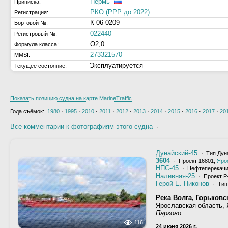
Пермь
Приписка:
РКО (РРР до 2022)
Регистрация:
К-06-0209
Бортовой №:
022440
Регистровый №:
О2,0
Формула класса:
273321570
MMSI:
Эксплуатируется
Текущее состояние:
Показать позицию судна на карте MarineTraffic
Года съёмок:
1980
·
1995
·
2010
·
2011
·
2012
·
2013
·
2014
·
2015
·
2016
·
2017
·
20
Все комментарии к фотографиям этого судна
·
Дунайский-45
· Тип Дуна
3604
· Проект 16801,
Яро
НПС-45
· Нефтеперекачи
Наливная-25
· Проект Р
Герой Е. Никонов
· Тип 
Река Волга, Горьков
Ярославская область,
Парково
116
24 июня 2026 г.