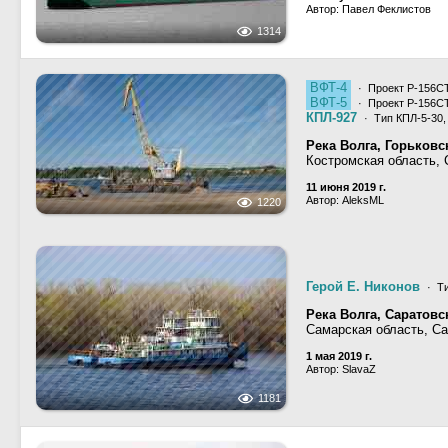
Автор: Павел Феклистов
1314
ВФТ-4
· Проект Р-156С
ВФТ-5
· Проект Р-156С
КПЛ-927
· Тип КПЛ-5-30,
Река Волга, Горьков
Костромская область,
11 июня 2019 г.
Автор: AleksML
1220
Герой Е. Никонов
· Ти
Река Волга, Саратов
Самарская область, С
1 мая 2019 г.
Автор: SlavaZ
1181