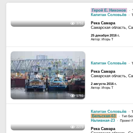
Герой Е. Никонов
· Т
Капитан Соловьёв
· Т
Река Самара
Самарская область, С
25 декабря 2016 г.
Автор: Игорь Т
3751
Капитан Соловьёв
· Т
Река Самара
Самарская область, С
2 августа 2016 г.
Автор: Игорь Т
1781
Капитан Соловьёв
· Т
Бельская-63
· Тип Бел
Наливная-23
· Проект 