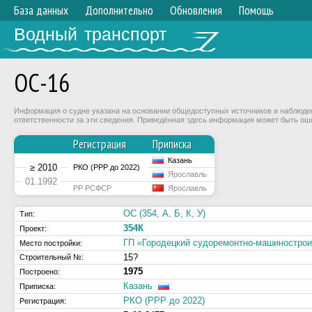
База данных
Дополнительно
Обновления
Помощь
Водный транспорт
ОС-16
Информация о судне указана на основании общедоступных источников и наблюдени
ответственности за эти сведения. Приведённая здесь информация может быть ош
Регистрация
Приписка
Казань
≥ 2010
РКО (РРР до 2022)
Ярославль
01.1992
РР РСФСР
Ярославль
ОС (354, А, Б, К, У)
Тип:
354К
Проект:
ГП «Городецкий судоремонтно-машиностр
Место постройки:
15?
Строительный №:
1975
Построено:
Казань
Приписка:
РКО (РРР до 2022)
Регистрация: