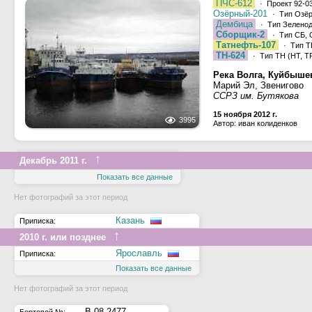
ПЧС-612
· Проект 92-0
Озёрный-201
· Тип Озёр
Дембица
· Тип Зеленодо
Сборщик-2
· Тип СБ, О
Татнефть-107
· Тип ТН
ТН-624
· Тип ТН (НТ, ТР
Река Волга, Куйбыше
Марий Эл, Звенигово
ССРЗ им. Бутякова
15 ноября 2012 г.
3995
Автор: иван колиденков
↑
Декабрь 2011 г.
Показать все данные
Нет фотографий за этот период
Казань
Приписка:
↑
2010 г. или позднее
Ярославль
Приписка:
Показать все данные
Нет фотографий за этот период
В-08-2477