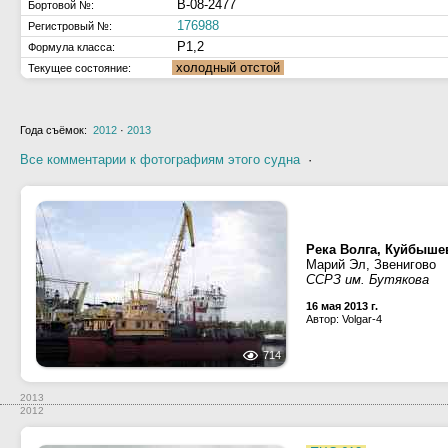
В-08-2477
Бортовой №:
176988
Регистровый №:
Р1,2
Формула класса:
холодный отстой
Текущее состояние:
Года съёмок:
2012
·
2013
Все комментарии к фотографиям этого судна
·
Река Волга, Куйбыше
Марий Эл, Звенигово
ССРЗ им. Бутякова
16 мая 2013 г.
Автор: Volgar-4
714
2013
2012