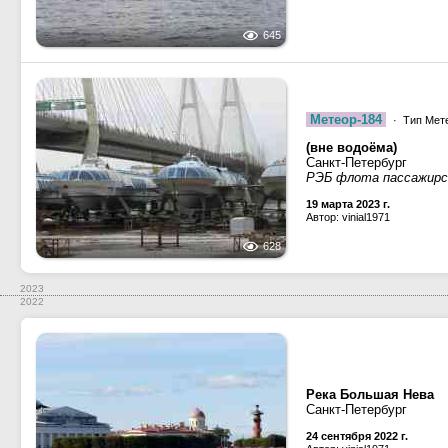
645
Метеор-184
· Тип Мете
(вне водоёма)
Санкт-Петербург
РЭБ флота пассажирс
19 марта 2023 г.
Автор: vinial1971
628
2023
2022
Река Большая Нева
Санкт-Петербург
24 сентября 2022 г.