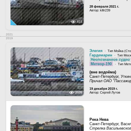
28 февраля 2021 г.
Автор: kifir239
618
2021
2019
Элегия
· Тип Мойка (Сто
Гардемарин
· Тип Моск
Неопознанное судно 
Метеор-190
· Тип Мете
(вне водоёма)
Санкт-Петербург, Утки
Причал ОАО "Пассажир
19 декабря 2019 г.
2039
Автор: Сергей Лутов
Река Нева
Санкт-Петербург, Васи
Стрелка Васильевско