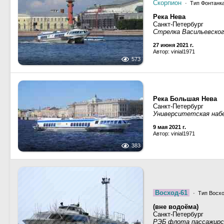
Скорпион
· Тип Фонтанк
Река Нева
Санкт-Петербург
Стрелка Васильевско
27 июня 2021 г.
Автор: vinial1971
573
Река Большая Нева
Санкт-Петербург
Университетская наб
9 мая 2021 г.
Автор: vinial1971
383
Восход-61
· Тип Восхо
(вне водоёма)
Санкт-Петербург
РЭБ флота пассажирс