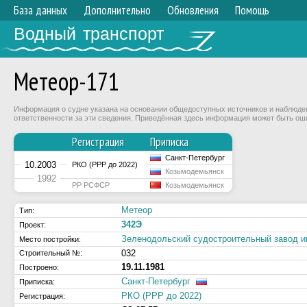
База данных
Дополнительно
Обновления
Помощь
Водный транспорт
Метеор-171
Информация о судне указана на основании общедоступных источников и наблюдени
ответственности за эти сведения. Приведённая здесь информация может быть ош
Регистрация
Приписка
Санкт-Петербург
10.2003
РКО (РРР до 2022)
Козьмодемьянск
1992
РР РСФСР
Козьмодемьянск
Метеор
Тип:
342Э
Проект:
Зеленодольский судостроительный завод и
Место постройки:
032
Строительный №:
19.11.1981
Построено:
Санкт-Петербург
Приписка:
РКО (РРР до 2022)
Регистрация: