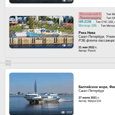
516
Московский-6
· Тип Мо
Ленинградец
· Тип ОМ
НЯ-2156
· Тип СЧС-150, п
Метеор-186
· Тип Метео
Река Нева
Санкт-Петербург, Утки
РЭБ флота пассажирс
697
21 мая 2022 г.
Автор: Ponch
2022
2021
Балтийское море, Фи
Санкт-Петербург
27 июля 2021 г.
Автор: Meteor216
1103