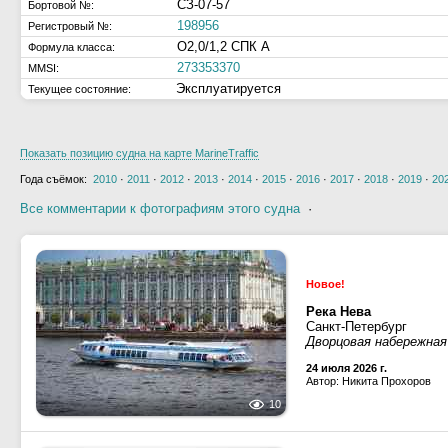
СЗ-07-57
Бортовой №:
198956
Регистровый №:
О2,0/1,2 СПК А
Формула класса:
273353370
MMSI:
Эксплуатируется
Текущее состояние:
Показать позицию судна на карте MarineTraffic
Года съёмок:
2010
·
2011
·
2012
·
2013
·
2014
·
2015
·
2016
·
2017
·
2018
·
2019
·
20
Все комментарии к фотографиям этого судна
·
Новое!
Река Нева
Санкт-Петербург
Дворцовая набережная
24 июля 2026 г.
Автор: Никита Прохоров
10