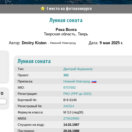
I место на фотоконкурсе
Лунная соната
Река Волга
Тверская область, Тверь
Автор:
Dmitry Kisten
·
Дата:
9 мая 2025 г.
Нижний Новгород
Лунная соната
Тип:
Дмитрий Фурманов
Проект:
302
Приписка:
Нижний Новгород
IMO:
8707692
то
Регистрация:
РКО (РРР до 2022)
Бортовой №:
В-6-6146
Регистровый №:
242314
Формула класса:
М 3,0 (лед30)
MMSI:
273419950
Спущено на воду:
14.02.1987
Построено:
20.04.1988