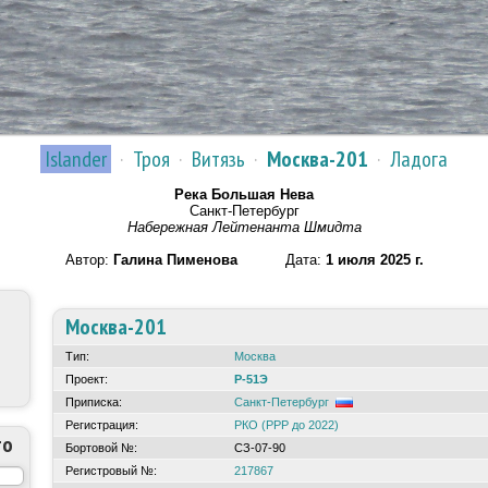
Islander
·
Троя
·
Витязь
·
Москва-201
·
Ладога
Река Большая Нева
Санкт-Петербург
Набережная Лейтенанта Шмидта
Автор:
Галина Пименова
Дата:
1 июля 2025 г.
Москва-201
Тип:
Москва
Проект:
Р-51Э
Приписка:
Санкт-Петербург
Регистрация:
РКО (РРР до 2022)
то
Бортовой №:
СЗ-07-90
Регистровый №:
217867