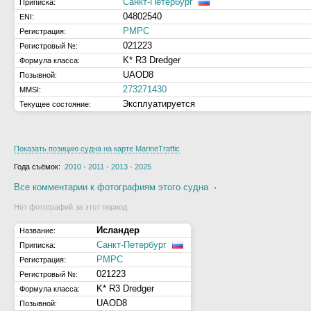
Санкт-Петербург
Приписка:
04802540
ENI:
РМРС
Регистрация:
021223
Регистровый №:
K* R3 Dredger
Формула класса:
UAOD8
Позывной:
273271430
MMSI:
Эксплуатируется
Текущее состояние:
Показать позицию судна на карте MarineTraffic
Года съёмок:
2010
·
2011
·
2013
·
2025
Все комментарии к фотографиям этого судна
·
Нет фотографий за этот период
Исландер
Название:
Санкт-Петербург
Приписка:
РМРС
Регистрация:
021223
Регистровый №:
K* R3 Dredger
Формула класса:
UAOD8
Позывной: