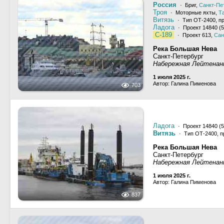
Россия
· Бриг,
Санкт-Пе
Троя
· Моторные яхты,
Т
Витязь
· Тип ОТ-2400, п
Ладога
· Проект 14840 (5
С-189
· Проект 613,
Сан
Река Большая Нева
Санкт-Петербург
Набережная Лейтена
1 июля 2025 г.
Автор: Галина Пименова
703
Ладога
· Проект 14840 (5
Витязь
· Тип ОТ-2400, п
Река Большая Нева
Санкт-Петербург
Набережная Лейтена
1 июля 2025 г.
Автор: Галина Пименова
837