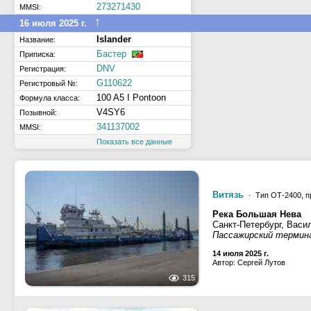
273271430
MMSI:
↑
16 июля 2025 г.
Islander
Название:
Бастер
Приписка:
DNV
Регистрация:
G110622
Регистровый №:
100 A5 I Pontoon
Формула класса:
V4SY6
Позывной:
341137002
MMSI:
Показать все данные
Витязь
· Тип ОТ-2400, п
Река Большая Нева
Санкт-Петербург, Васи
Пассажирский термин
14 июля 2025 г.
Автор: Сергей Лутов
315