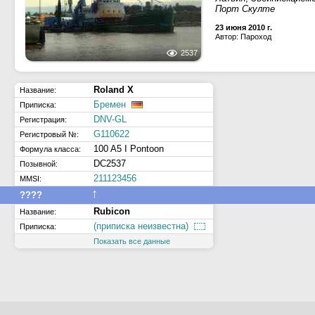
Порт Скулте
23 июня 2010 г.
Автор: Пароход
2537
Roland X
Название:
Бремен
Приписка:
DNV-GL
Регистрация:
G110622
Регистровый №:
100 A5 I Pontoon
Формула класса:
DC2537
Позывной:
211123456
MMSI:
↑
????
Rubicon
Название:
(приписка неизвестна)
Приписка:
Показать все данные