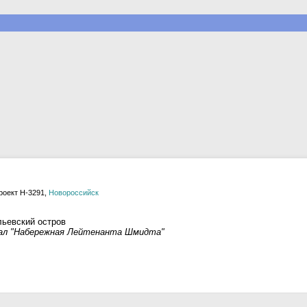
роект H-3291,
Новороссийск
льевский остров
ал "Набережная Лейтенанта Шмидта"