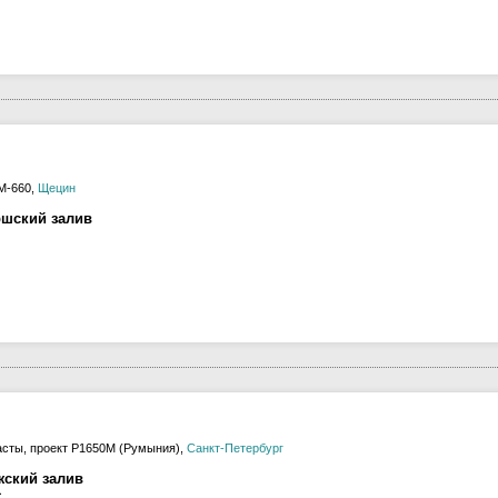
M-660,
Щецин
ршский залив
сты, проект Р1650М (Румыния),
Санкт-Петербург
жский залив
с