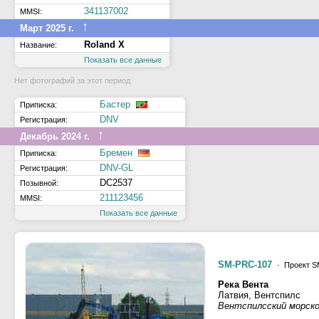
341137002
MMSI:
↑
Март 2025 г.
Roland X
Название:
Показать все данные
Нет фотографий за этот период
Бастер
Приписка:
DNV
Регистрация:
↑
Декабрь 2024 г.
Бремен
Приписка:
DNV-GL
Регистрация:
DC2537
Позывной:
211123456
MMSI:
Показать все данные
SM-PRC-107
· Проект S
Река Вента
Латвия, Вентспилс
Вентспилсский морск