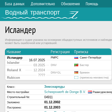
База данных
Дополнительно
Обновления
Помощь
Водный транспорт
Исландер
Информация о судне указана на основании общедоступных источников и наблюдени
может быть ошибочной или устаревшей.
Название
Регистрация
Приписка
Исландер
РМРС
Санкт-Петербург
16.07.2025
Islander
03.2025
DNV
Бастер
Roland X
12.2024
DNV-GL
Бремен
????
Rubicon
(приписка неизвестна)
Земснаряды
Класс:
Scheepswerft de Donge B.V.
Место постройки:
Раамсдоксвее
04911
Строительный №:
01.12.2002
Заложено:
01.12.2003
Построено: