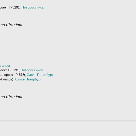
роект H-3291,
Новороссийск
нта Шмидта
аганрог
роект H-3291,
Новороссийск
а, проект Р-51Э,
Санкт-Петербург
4 метра),
Санкт-Петербург
нта Шмидта