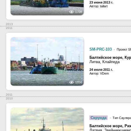
23 июня 2013 г.
Автор: tallart
1708
2013
2011
SM-PRC-103
· Проект S
Балтийское море, Ку
Литва, Клайпеда
24 июля 2011 г.
Автор: VDem
1856
2011
2010
Скрунда
· Тип Саулкра
Балтийское море, Ри
Латвия, Звейниекцием