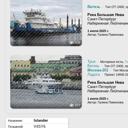
Витязь
· Тип ОТ-2400, п
Река Большая Нева
Санкт-Петербург
Набережная Лейтена
1 июля 2025 г.
Автор: Галина Пименова
536
Троя
· Моторные яхты,
Т
Витязь
· Тип ОТ-2400, п
Москва-201
· Тип Москв
Ладога
· Проект 14840 (5
Река Большая Нева
Санкт-Петербург
Набережная Лейтена
1 июля 2025 г.
Автор: Галина Пименова
577
Islander
Название:
V4SY6
Позывной: