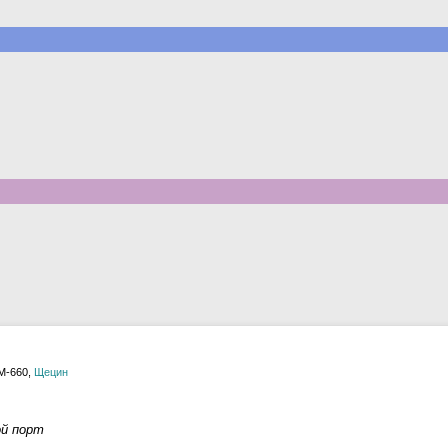
M-660,
Щецин
ой порт