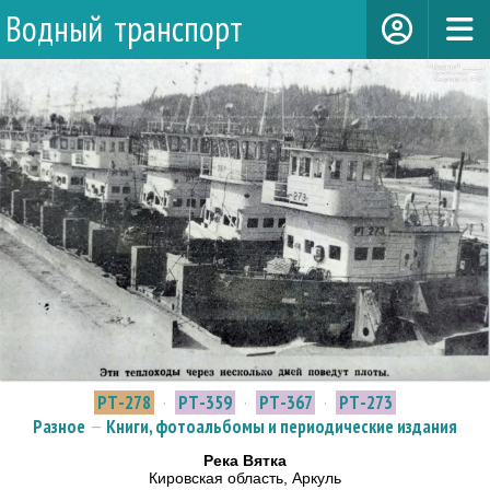
Водный транспорт
РТ-278
·
РТ-359
·
РТ-367
·
РТ-273
Разное
—
Книги, фотоальбомы и периодические издания
Река Вятка
Кировская область, Аркуль