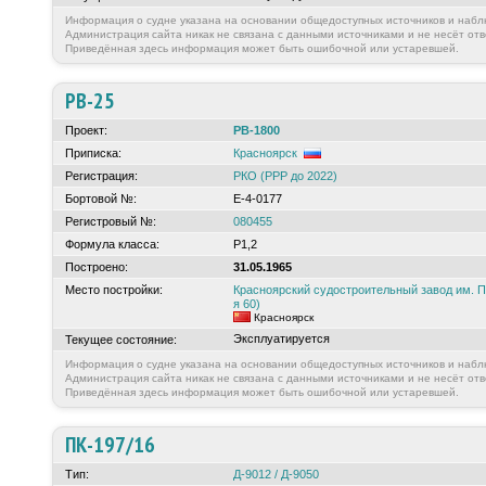
Информация о судне указана на основании общедоступных источников и набл
Администрация сайта никак не связана с данными источниками и не несёт отв
Приведённая здесь информация может быть ошибочной или устаревшей.
РВ-25
Проект:
РВ-1800
Приписка:
Красноярск
Регистрация:
РКО (РРР до 2022)
Бортовой №:
Е-4-0177
Регистровый №:
080455
Формула класса:
Р1,2
Построено:
31.05.1965
Место постройки:
Красноярский судостроительный завод им.
я 60)
Красноярск
Эксплуатируется
Текущее состояние:
Информация о судне указана на основании общедоступных источников и набл
Администрация сайта никак не связана с данными источниками и не несёт отв
Приведённая здесь информация может быть ошибочной или устаревшей.
ПК-197/16
Тип:
Д-9012 / Д-9050