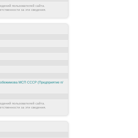
юдений пользователей сайта.
етственности за эти сведения.
 Побежимова МСП СССР (Предприятие п/
юдений пользователей сайта.
етственности за эти сведения.