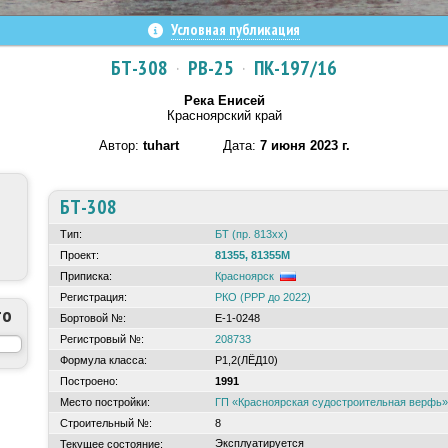
Условная публикация
БТ-308
·
РВ-25
·
ПК-197/16
Река Енисей
Красноярский край
Автор:
tuhart
Дата:
7 июня 2023 г.
БТ-308
Тип:
БТ (пр. 813хх)
Проект:
81355, 81355М
Приписка:
Красноярск
Регистрация:
РКО (РРР до 2022)
то
Бортовой №:
Е-1-0248
Регистровый №:
208733
Формула класса:
Р1,2(ЛЁД10)
Построено:
1991
Место постройки:
ГП «Красноярская судостроительная верфь»
Строительный №:
8
Эксплуатируется
Текущее состояние: