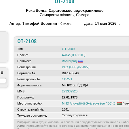
ОТ-2108
Река Волга, Саратовское водохранилище
Самарская область, Самара
Автор:
Тимофей Воронин
·
Дата:
14 мая 2026 г.
Самара
ОТ-2108
Тип:
ОТ-2000
Проект:
428.2 (ОТ-2100)
Приписка:
Волгоград
Регистрация:
РКО (РРР до 2022)
то
Бортовой №:
ВД-14-0640
Регистровый №:
145271
Формула класса:
М-ПР2,5(ЛЁД30)А
MMSI:
273339520
Построено:
27.01.1978
Место постройки:
MHD Angyalföldi Gyáregysége / ВСКЗ
Буд
Строительный №:
1841
Эксплуатируется
Текущее состояние:
Информация о судне указана на основании общедоступных источников и набл
Администрация сайта никак не связана с данными источниками и не несёт отв