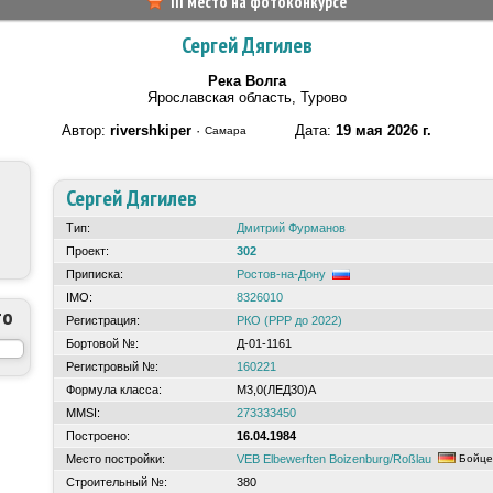
III место на фотоконкурсе
Сергей Дягилев
Река Волга
Ярославская область, Турово
Автор:
rivershkiper
·
Дата:
19 мая 2026 г.
Самара
Сергей Дягилев
Тип:
Дмитрий Фурманов
Проект:
302
Приписка:
Ростов-на-Дону
IMO:
8326010
то
Регистрация:
РКО (РРР до 2022)
Бортовой №:
Д-01-1161
Регистровый №:
160221
Формула класса:
М3,0(ЛЕД30)А
MMSI:
273333450
Построено:
16.04.1984
Место постройки:
VEB Elbewerften Boizenburg/Roßlau
Бойце
Строительный №:
380