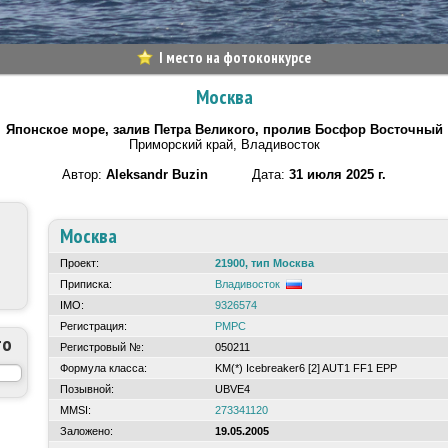
I место на фотоконкурсе
Москва
Японское море, залив Петра Великого, пролив Босфор Восточный
Приморский край, Владивосток
Автор:
Aleksandr Buzin
Дата:
31 июля 2025 г.
Москва
Проект:
21900, тип Москва
Приписка:
Владивосток
IMO:
9326574
Регистрация:
РМРС
то
Регистровый №:
050211
Формула класса:
KM(*) Icebreaker6 [2] AUT1 FF1 EPP
Позывной:
UBVE4
MMSI:
273341120
Заложено:
19.05.2005