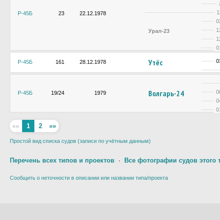
1
Р-45Б
23
22.12.1978
0
1
Урал-23
1
0
Утёс
0
Р-45Б
161
28.12.1978
Волгарь-24
0
Р-45Б
19/24
1979
0
0
««
1
2
»»
Простой вид списка судов (записи по учётным данным)
Перечень всех типов и проектов
·
Все фотографии судов этого 
Сообщить о неточности в описании или названии типа/проекта