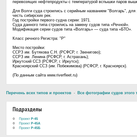
перевозящих нефтепродукты с температурой вспышки паров выш
Для Волги суда строились с серийным названием "Волгарь", для 
честь сибирских рек.
Год постройки первого судна серии: 1971.
Суда данного типа строились на замену судов типа «Речной».
Модификация серии судов типа «Волгарь» — суда типа «БТО».
Класс речного Регистра: "Р"
Место постройки:
ССРЗ им. Бутякова С.Н. (РСФСР, г. Звенигово);
ССРЗ им. Ленина (РСФСР, г. Астрахань);
Иркутский ССЗ (РСФСР, г. Иркутск);
Красноярский ССЗ (им. Побежимова) (РСФСР, г. Красноярск).
(По данным сайта www.riverfleet.ru)
Перечень всех типов и проектов
·
Все фотографии судов этого 
Подразделы
○
Проект
Р-45
○
Проект
Р-45А
○
Проект
Р-45Б