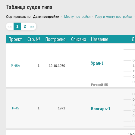
Таблица судов типа
Сортировать по:
Дате постройки
·
Месту постройки
·
Году и месту постройки
««
1
2
»»
Проект
Стр. №
Построено
Списано
Название
Д
0
Урал-1
Р-45А
1
12.10.1970
1
1
0
0
Речной-55
0
0
0
Волгарь-1
Р-45
1
1971
0
0
0
19.0