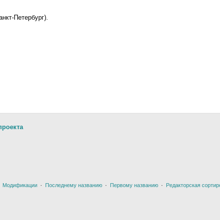
нкт-Петербург).
проекта
·
Модификации
·
Последнему названию
·
Первому названию
·
Редакторская сортир