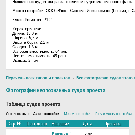
Назначение судна: заправка топливом судов маломерного флота.
Место постройки: ООО «Фюэл Системс Инжиниринг» (Россия, г. Са
Класс Регистра: Р1,2
Характеристики:
Длина: 15,3 м
Ширина: 5,7 м
Высота борта: 2,2 м
Осадка: 1,3 м
Валовая вместимость: 64 рег.т
Чистая вместимость: 45 рег.т
Экипаж: 2 чел
Перечень всех типов и проектов
·
Все фотографии судов этого 
Фотографии неопознанных судов проекта
Таблица судов проекта
Сортировать по:
Дате постройки
·
Месту постройки
·
Году и месту постройки
Стр. №
Построено
Название
Дата
Приписка
Балтика-1
2015