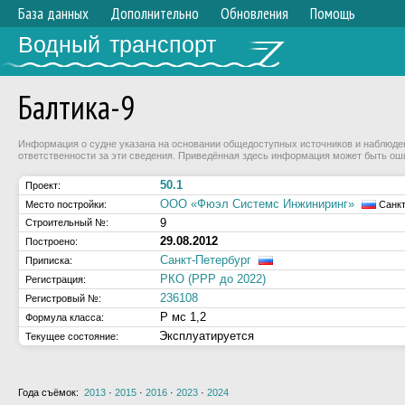
База данных
Дополнительно
Обновления
Помощь
Водный транспорт
Балтика-9
Информация о судне указана на основании общедоступных источников и наблюдени
ответственности за эти сведения. Приведённая здесь информация может быть ош
50.1
Проект:
ООО «Фюэл Системс Инжиниринг»
Место постройки:
Санкт
9
Строительный №:
29.08.2012
Построено:
Санкт-Петербург
Приписка:
РКО (РРР до 2022)
Регистрация:
236108
Регистровый №:
Р мс 1,2
Формула класса:
Эксплуатируется
Текущее состояние:
Года съёмок:
2013
·
2015
·
2016
·
2023
·
2024