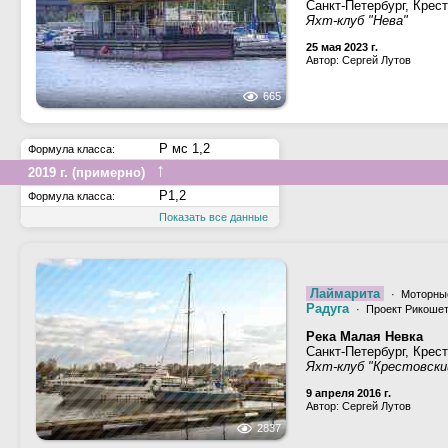
Санкт-Петербург, Крес
Яхт-клуб "Нева"
25 мая 2023 г.
Автор: Сергей Лутов
665
Р мс 1,2
Формула класса:
↑
2019 г. (примерно)
Р1,2
Формула класса:
Показать все данные
Лаймарита
· Моторны
Радуга
· Проект Рикошет
Река Малая Невка
Санкт-Петербург, Крес
Яхт-клуб "Крестовски
9 апреля 2016 г.
Автор: Сергей Лутов
2837