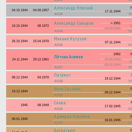
AG53
В
Александр Невский
04.10.1944
04.09.1957
17.11.1944
AG56
В
Александр Суворов
≈ 1951
10.10.1944
08.1972
24.10.1944
AG54
В
Михаил Кутузов
26.10.1944
15.04.1970
07.11.1944
AG55
В
1962
Х
Лётчик Асямов
24.11.1944
29.12.1961
15.03.1953
(
02.12.1944
AG57
В
Патриот
08.12.1944
04.1970
19.12.1944
AG58
В
Иван Сусанин
19.12.1944
28.12.1944
AG59
В
Слава
1945
08.1949
17.02.1945
AG62
В
Адмирал Нахимов
06.01.1945
16.01.1945
AG60
В
Багратион