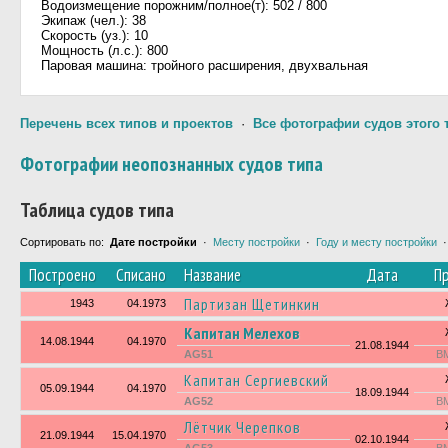
Водоизмещение порожним/полное(т): 502 / 800
Экипаж (чел.): 38
Скорость (уз.): 10
Мощность (л.с.): 800
Паровая машина: тройного расширения, двухвальная
Перечень всех типов и проектов
·
Все фотографии судов этого 
Фотографии неопознанных судов типа
Таблица судов типа
Сортировать по:
Дате постройки
·
Месту постройки
·
Году и месту постройки
Построено
Списано
Название
Дата
Пр
Партизан Щетинкин
1943
04.1973
Капитан Мелехов
14.08.1944
04.1970
21.08.1944
AG51
В
Капитан Сергиевский
05.09.1944
04.1970
18.09.1944
AG52
В
Лётчик Черепков
21.09.1944
15.04.1970
02.10.1944