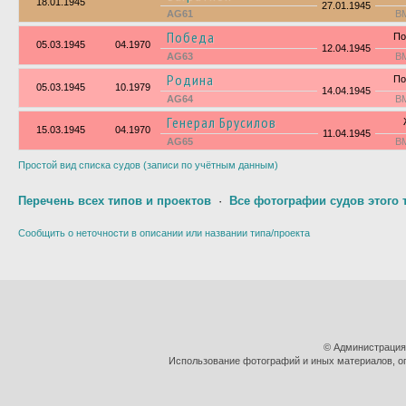
18.01.1945
27.01.1945
AG61
В
Победа
По
05.03.1945
04.1970
12.04.1945
AG63
В
Родина
По
05.03.1945
10.1979
14.04.1945
AG64
В
Генерал Брусилов
15.03.1945
04.1970
11.04.1945
AG65
В
Простой вид списка судов (записи по учётным данным)
Перечень всех типов и проектов
·
Все фотографии судов этого 
Сообщить о неточности в описании или названии типа/проекта
© Администрация
Использование фотографий и иных материалов, оп