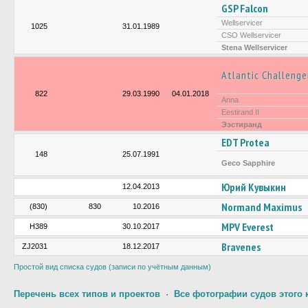
GSP Falcon
Wellservicer
1025
31.01.1989
CSO Wellservicer
Stena Wellservicer
Atlantic Challenge
822
29.03.1990
04.01.2018
Anna
Eestirand II
Ээстиранд
EDT Protea
148
25.07.1991
Geco Sapphire
Юрий Кувыкин
12.04.2013
Normand Maximus
(830)
830
10.2016
MPV Everest
H389
30.10.2017
Bravenes
ZJ2031
18.12.2017
Простой вид списка судов (записи по учётным данным)
Перечень всех типов и проектов
·
Все фотографии судов этого 