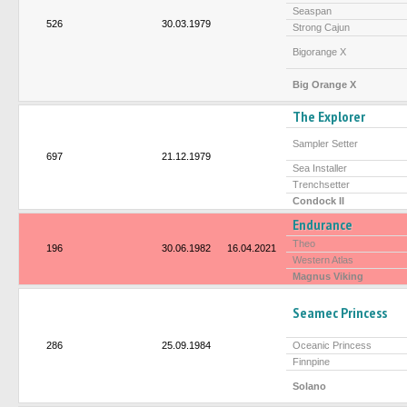
Seaspan
526
30.03.1979
Strong Cajun
Bigorange X
Big Orange X
The Explorer
Sampler Setter
697
21.12.1979
Sea Installer
Trenchsetter
Condock II
Endurance
Theo
196
30.06.1982
16.04.2021
Western Atlas
Magnus Viking
Seamec Princess
286
25.09.1984
Oceanic Princess
Finnpine
Solano