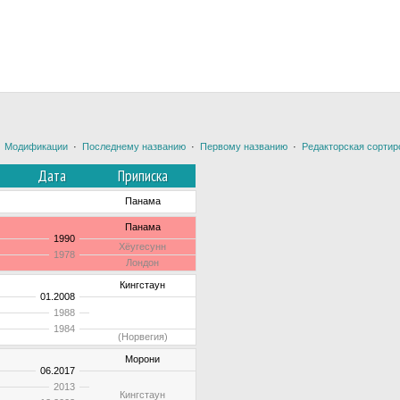
·
Модификации
·
Последнему названию
·
Первому названию
·
Редакторская сортир
Дата
Приписка
Панама
Панама
1990
Хёугесунн
1978
Лондон
Кингстаун
01.2008
1988
1984
(Норвегия)
Морони
06.2017
2013
Кингстаун