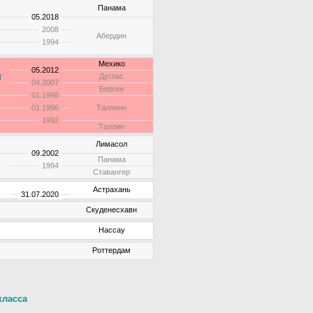
Панама
05.2018
2008
Абердин
1994
Мехико
05.2012
r
Дуглас
04.2007
Берген
01.1998
01.1996
Таллинн
1992
Таллин
Лимасол
09.2002
Панама
1994
Ставангер
Астрахань
31.07.2020
Скуденесхавн
Нассау
Роттердам
класса