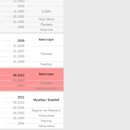
12.2003
2000
11.1993
(США)
05.1992
Порт-Вила
01.1992
Панама
1986
Хьюстон
Кингстаун
2009
07.2008
01.2007
Панама
01.2005
01.1989
Гамбург
Кингстаун
08.2012
10.2002
Панама
1987
Кристиансанн
2021
Мумбаи / Бомбей
09.2013
06.2006
Барроу-ин-Фернесс
06.2000
Хельсинки
09.1994
Нассау
1994
Хельсинки