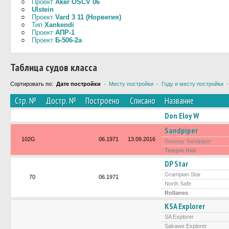
○
Проект
Aker OSCV 06
○
Ulstein
○
Проект
Vard 3 11 (Норвегия)
○
Тип
Xankendi
○
Проект
АПР-1
○
Проект
Б-506-2а
Таблица судов класса
Сортировать по:
Дате постройки
·
Месту постройки
·
Году и месту постройки
Стр. №
Достр. №
Построено
Списано
Название
Don Eloy W
Sandpiper
102G
06.1971
13.09.2016
Seaway Sandpiper
Temple Hall
DP Star
Grampian Star
70
06.1971
North Safe
Rollanes
KSA Explorer
SA Explorer
Sakawe Explorer