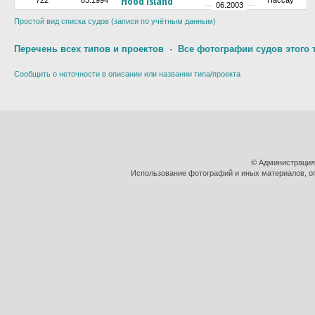
Hood Island
722
03.1994
Нассау
06.2003
Простой вид списка судов (записи по учётным данным)
Перечень всех типов и проектов
·
Все фотографии судов этого 
Сообщить о неточности в описании или названии типа/проекта
© Администрация
Использование фотографий и иных материалов, оп