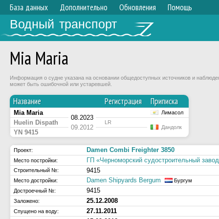
База данных
Дополнительно
Обновления
Помощь
Водный транспорт
Mia Maria
Информация о судне указана на основании общедоступных источников и наблюдени
может быть ошибочной или устаревшей.
Название
Регистрация
Приписка
Mia Maria
Лимасол
08.2023
Huelin Dispath
LR
09.2012
Дандолк
YN 9415
Damen Combi Freighter 3850
Проект:
ГП «Черноморский судостроительный заво
Место постройки:
9415
Строительный №:
Damen Shipyards Bergum
Место достройки:
Бургум
9415
Достроечный №:
25.12.2008
Заложено:
27.11.2011
Спущено на воду: