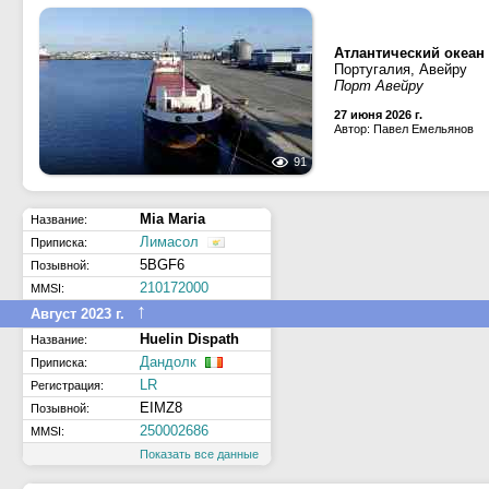
Атлантический океан
Португалия, Авейру
Порт Авейру
27 июня 2026 г.
Автор: Павел Емельянов
91
Mia Maria
Название:
Лимасол
Приписка:
5BGF6
Позывной:
210172000
MMSI:
↑
Август 2023 г.
Huelin Dispath
Название:
Дандолк
Приписка:
LR
Регистрация:
EIMZ8
Позывной:
250002686
MMSI:
Показать все данные