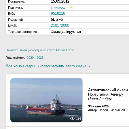
15.09.2012
Построено:
Лимасол
Приписка:
9518218
IMO:
5BGF6
Позывной:
210172000
MMSI:
Эксплуатируется
Текущее состояние:
Показать позицию судна на карте MarineTraffic
Года съёмок:
2020
·
2026
Все комментарии к фотографиям этого судна
·
Атлантический океан
Португалия, Авейру
Порт Авейру
30 июня 2026 г.
Автор: Павел Емельянов
114