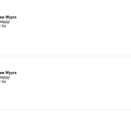
ив Мууга
аарду
 6a
ив Мууга
аарду
 6a