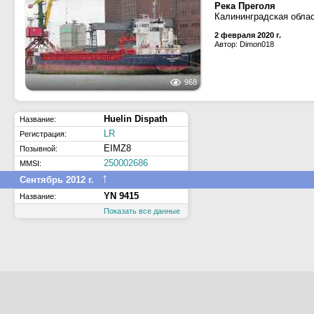
Река Преголя
Калининградская облас
2 февраля 2020 г.
Автор: Dimon018
968
Huelin Dispath
Название:
LR
Регистрация:
EIMZ8
Позывной:
250002686
MMSI:
↑
Сентябрь 2012 г.
YN 9415
Название:
Показать все данные