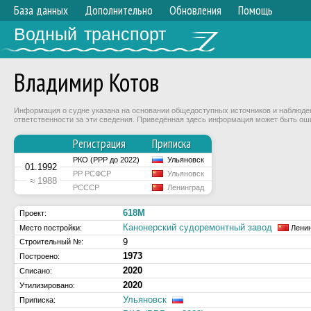
База данных
Дополнительно
Обновления
Помощь
Водный транспорт
Владимир Котов
Информация о судне указана на основании общедоступных источников и наблюдени
ответственности за эти сведения. Приведённая здесь информация может быть ош
Регистрация
Приписка
РКО (РРР до 2022)
Ульяновск
01.1992
РР РСФСР
Ульяновск
≈ 1988
РСССР
Ленинград
618М
Проект:
Канонерский судоремонтный завод
Место постройки:
Ленин
9
Строительный №:
1973
Построено:
2020
Списано:
2020
Утилизировано:
Ульяновск
Приписка: