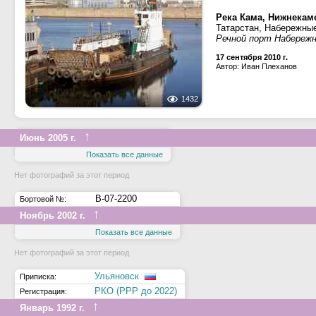
Река Кама, Нижнекам
Татарстан, Набережны
Речной порт Набереж
17 сентября 2010 г.
Автор: Иван Плеханов
1432
↑
Июнь 2005 г.
Показать все данные
Нет фотографий за этот период
В-07-2200
Бортовой №:
↑
Ноябрь 2002 г.
Показать все данные
Нет фотографий за этот период
Ульяновск
Приписка:
РКО (РРР до 2022)
Регистрация:
↑
Январь 1992 г.