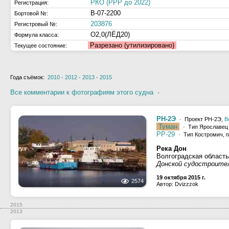
РКО (РРР до 2022)
Регистрация:
В-07-2200
Бортовой №:
203876
Регистровый №:
О2,0(ЛЁД20)
Формула класса:
Разрезано (утилизировано)
Текущее состояние:
Года съёмок:
2010
·
2012
·
2013
·
2015
Все комментарии к фотографиям этого судна
·
РН-2Э
· Проект РН-2Э,
В
Туман
· Тип Ярославец 
РР-29
· Тип Костромич, 
Река Дон
Волгоградская область
Донской судостроите
19 октября 2015 г.
2574
Автор: Dvizzzok
2015
2013