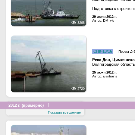
Подготовка к строител
29 июля 2012 г.
Автор: DM_vlg
3268
СПК-13/16
· Проект Д-9
Река Дон, Цимлянск
Волгоградская область
25 июня 2012 г.
Автор: ivantrains
2720
↑
2012 г. (примерно)
Показать все данные