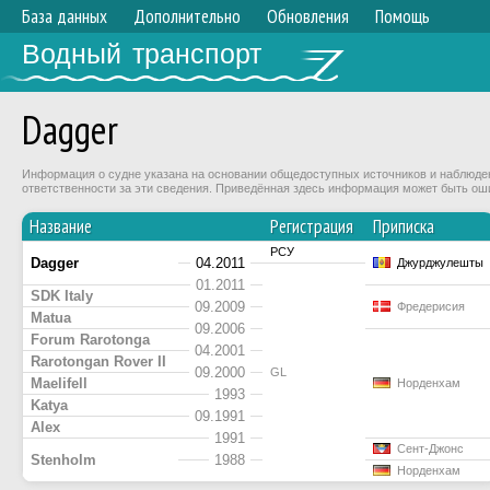
База данных
Дополнительно
Обновления
Помощь
Водный транспорт
Dagger
Информация о судне указана на основании общедоступных источников и наблюдени
ответственности за эти сведения. Приведённая здесь информация может быть ош
Название
Регистрация
Приписка
РСУ
Dagger
04.2011
Джурджулешты
01.2011
SDK Italy
09.2009
Фредерисия
Matua
09.2006
Forum Rarotonga
04.2001
Rarotongan Rover II
09.2000
GL
Maelifell
Норденхам
1993
Katya
09.1991
Alex
1991
Сент-Джонс
Stenholm
1988
Норденхам