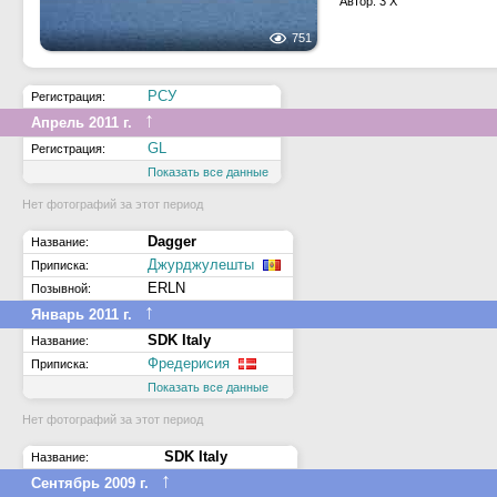
Автор: 3 X
751
РСУ
Регистрация:
↑
Апрель 2011 г.
GL
Регистрация:
Показать все данные
Нет фотографий за этот период
Dagger
Название:
Джурджулешты
Приписка:
ERLN
Позывной:
↑
Январь 2011 г.
SDK Italy
Название:
Фредерисия
Приписка:
Показать все данные
Нет фотографий за этот период
SDK Italy
Название:
↑
Сентябрь 2009 г.