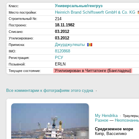
Универсальные/генгруз
Класс:
Heinrich Brand Schiffswerft GmbH & Co. KG
Место постройки:
214
Строительный №:
18.11.1982
Построено:
03.2012
Списано:
03.2012
Утилизировано:
Джурджулешты
Приписка:
8120868
IMO:
РСУ
Регистрация:
ERLN
Позывной:
Утилизирован в Читтатонге (Бангладеш)
Текущее состояние:
Все комментарии к фотографиям этого судна
·
My Hendrika
· Траулеры
Разное
—
Неопознанны
Средиземное море
Кипр, Вассилико