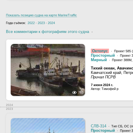
Показать позицию судна на карте MarineTraffic
Года съёмок:
2022
·
2023
·
2024
Все комментарии к фотографиям этого судна
·
Октопус
· Проект 585 
Просторный
· Проект 
Мирный
· Проект 388М
Тихий океан, Авачинс
Камчатский край, Петр
Причал ПСРВ
7 июня 2024 г.
Автор: Тимофей р
763
2024
2023
СЛВ-314
· Тип СБ, ОС (пр
Просторный
· Проект 