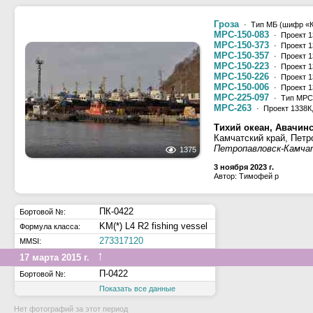
Гроза
· Тип МБ (шифр «Ка
МРС-150-083
· Проект 1
МРС-150-373
· Проект 1
МРС-150-357
· Проект 1
МРС-150-223
· Проект 1
МРС-150-226
· Проект 1
МРС-150-006
· Проект 1
МРС-225-097
· Тип МРС-
МРС-263
· Проект 1338К
Тихий океан, Авачинс
Камчатский край, Петр
Петропавловск-Камча
1375
3 ноября 2023 г.
Автор: Тимофей р
ПК-0422
Бортовой №:
KM(*) L4 R2 fishing vessel
Формула класса:
273317120
MMSI:
↑
17 марта 2015 г.
П-0422
Бортовой №:
Показать все данные
Нет фотографий за этот период