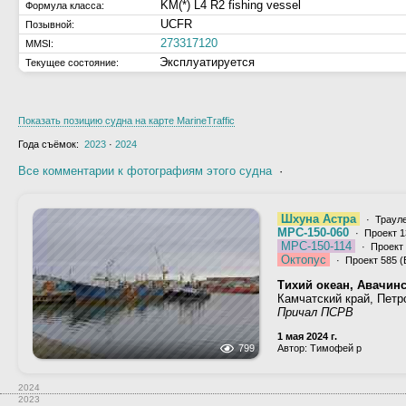
KM(*) L4 R2 fishing vessel
Формула класса:
UCFR
Позывной:
273317120
MMSI:
Эксплуатируется
Текущее состояние:
Показать позицию судна на карте MarineTraffic
Года съёмок:
2023
·
2024
Все комментарии к фотографиям этого судна
·
Шхуна Астра
· Траул
МРС-150-060
· Проект 1
МРС-150-114
· Проект 
Октопус
· Проект 585 (
Тихий океан, Авачинс
Камчатский край, Петр
Причал ПСРВ
1 мая 2024 г.
799
Автор: Тимофей р
2024
2023