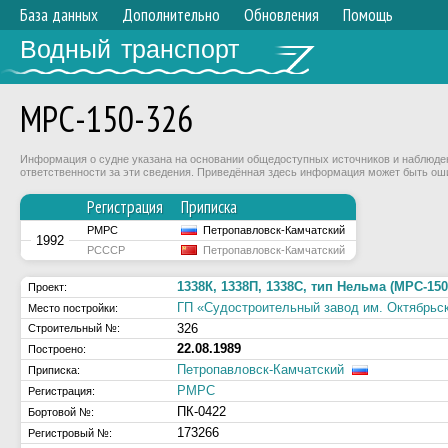
База данных
Дополнительно
Обновления
Помощь
Водный транспорт
МРС-150-326
Информация о судне указана на основании общедоступных источников и наблюдени
ответственности за эти сведения. Приведённая здесь информация может быть ош
Регистрация
Приписка
РМРС
Петропавловск-Камчатский
1992
РСССР
Петропавловск-Камчатский
1338К, 1338П, 1338С, тип Нельма (МРС-150
Проект:
ГП «Судостроительный завод им. Октябрьс
Место постройки:
326
Строительный №:
22.08.1989
Построено:
Петропавловск-Камчатский
Приписка:
РМРС
Регистрация:
ПК-0422
Бортовой №:
173266
Регистровый №: