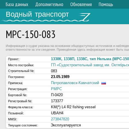
База данных
Дополнительно
Обновления
Помощь
Водный транспорт
МРС-150-083
Информация о судне указана на основании общедоступных источников и наблюдени
ответственности за эти сведения. Приведённая здесь информация может быть ош
1338К, 1338П, 1338С, тип Нельма (МРС-150
Проект:
ГП «Судостроительный завод им. Октябрьс
Место постройки:
083
Строительный №:
23.05.1989
Построено:
Петропавловск-Камчатский
Приписка:
РМРС
Регистрация:
П-0420
Бортовой №:
173377
Регистровый №:
KM(*) L4 R2 fishing vessel
Формула класса:
UBAH4
Позывной:
273847820
MMSI:
Эксплуатируется
Текущее состояние: