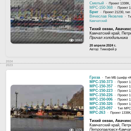
Смелый
· Проект 1338К,
МРС-150-368
· Проект 1
Бриг
· Проект 21230, тип
Вячеслав Яковлев
· Ти
Камчатский
Тихий океан, Авачинс
Камчатский край, Петр
Причал холодильника
1043
20 апреля 2024 г.
Автор: Тимофей р
2024
2023
Гроза
· Тип МБ (шифр «Ка
МРС-150-373
· Проект 1
МРС-150-357
· Проект 1
МРС-150-223
· Проект 1
МРС-150-226
· Проект 1
МРС-150-006
· Проект 1
МРС-150-326
· Проект 1
МРС-225-097
· Тип МРС-
МРС-263
· Проект 1338К
Тихий океан, Авачинс
Камчатский край, Петр
Петропавловск-Камча
1375