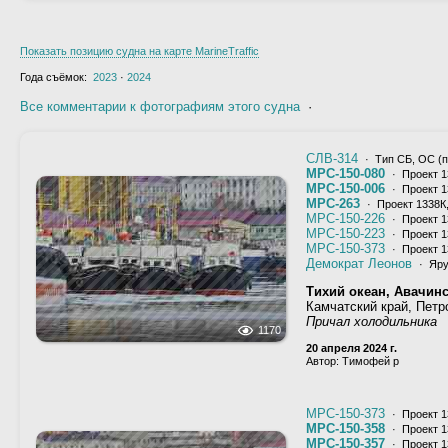
Показать позицию судна на карте MarineTraffic
Года съёмок:
2023
·
2024
Все комментарии к фотографиям этого судна
·
СЛВ-314
· Тип СБ, ОС (пр
МРС-150-080
· Проект 1
МРС-150-006
· Проект 1
МРС-263
· Проект 1338К
МРС-150-226
· Проект 1
МРС-150-223
· Проект 1
МРС-150-373
· Проект 1
Демократ Леонов
· Яр
Тихий океан, Авачинс
Камчатский край, Петр
Причал холодильника
1170
20 апреля 2024 г.
Автор: Тимофей р
МРС-150-373
· Проект 1
МРС-150-358
· Проект 1
МРС-150-357
· Проект 1