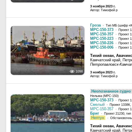
3 ноября 2023 г.
Автор: Тимофей р
Гроза
· Тип МБ (шифр «Ка
МРС-150-373
· Проект 1
МРС-150-357
· Проект 1
МРС-150-223
· Проект 1
МРС-150-226
· Проект 1
МРС-150-006
· Проект 1
Тихий океан, Авачинс
Камчатский край, Петр
Петропавловск-Камча
1098
3 ноября 2023 г.
Автор: Тимофей р
Неопознанное судно -
Нельма (МРС-150)
МРС-150-373
· Проект 1
Смелый
· Проект 1338К,
МРС-150-357
· Проект 1
Бриг
· Проект 21230, тип
Нептун
· Обстановочны
Тихий океан, Авачинс
Камчатский край, Петр