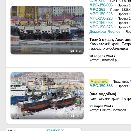
СЛВ-314
· Тип СБ, ОС (пр
МРС-150-006
· Проект 1
МРС-263
· Проект 1338К
МРС-150-226
· Проект 1
МРС-150-223
· Проект 1
МРС-150-083
· Проект 1
МРС-150-373
· Проект 1
Демократ Леонов
· Яр
Тихий океан, Авачинс
Камчатский край, Петр
Причал холодильника
1170
20 апреля 2024 г.
Автор: Тимофей р
Атлантис
· Траулеры,
МРС-150-368
· Проект 1
(вне водоёма)
Камчатский край, Петр
21 марта 2024 г.
Автор: Никита Прохоров
806