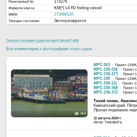
173279
Регистровый №:
KM(*) L4 R2 fishing vessel
Формула класса:
273456520
MMSI:
Эксплуатируется
Текущее состояние:
Показать позицию судна на карте MarineTraffic
Все комментарии к фотографиям этого судна
·
МРС-263
· Проект 1338К
МРС-150-226
· Проект 1
МРС-150-373
· Проект 1
МРС-190
· Проект 1338К
МРС-150-111
· Проект 1
МРС-150-368
· Проект 1
МРС-150-372
· Проект 1
Тихий океан, Авачинс
Камчатский край, Петр
Причал торгового пор
954
11 августа 2024 г.
Автор: Тимофей р