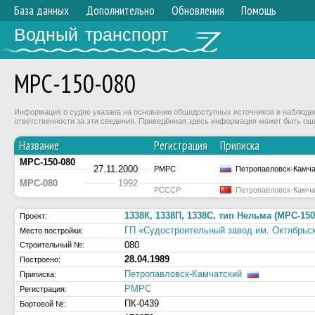
База данных
Дополнительно
Обновления
Помощь
Водный транспорт
МРС-150-080
Информация о судне указана на основании общедоступных источников и наблюдени
ответственности за эти сведения. Приведённая здесь информация может быть ош
Название
Регистрация
Приписка
МРС-150-080
27.11.2000
РМРС
Петропавловск-Камча
МРС-080
1992
РСССР
Петропавловск-Камча
1338К, 1338П, 1338С, тип Нельма (МРС-150
Проект:
ГП «Судостроительный завод им. Октябрьс
Место постройки:
080
Строительный №:
28.04.1989
Построено:
Петропавловск-Камчатский
Приписка:
РМРС
Регистрация:
ПК-0439
Бортовой №: