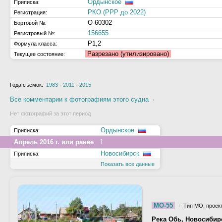
Ордынское
Приписка:
РКО (РРР до 2022)
Регистрация:
О-60302
Бортовой №:
156655
Регистровый №:
Р1,2
Формула класса:
Разрезано (утилизировано)
Текущее состояние:
Года съёмок:
1983
·
2011
·
2015
Все комментарии к фотографиям этого судна
·
Нет фотографий за этот период
Ордынское
Приписка:
↑
Апрель 2016 г. или ранее
Новосибирск
Приписка:
Показать все данные
МО-55
· Тип МО, проек
Река Обь, Новосиби