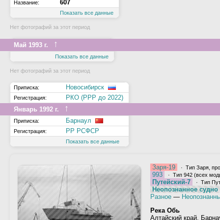
607
Название:
Показать все данные
Нет фотографий за этот период
↑
Май 1993 г.
Показать все данные
Нет фотографий за этот период
Новосибирск
Приписка:
РКО (РРР до 2022)
Регистрация:
↑
Январь 1992 г.
Барнаул
Приписка:
РР РСФСР
Регистрация:
Показать все данные
Заря-19
· Тип Заря, про
993
· Тип 942 (всех мод
Путейский-7
· Тип Пут
Неопознанное судно 
Разное
—
Неопознанны
Река Обь
Алтайский край, Барна