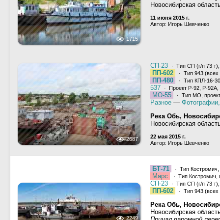
Новосибирская област
11 июня 2015 г.
Автор: Игорь Шевченко
1715
СП-23
· Тип СП (г/п 73 т)
ПП-602
· Тип 943 (всех
ПП-480
· Тип КПЛ-16-30
537
· Проект Р-92, Р-92А,
МО-55
· Тип МО, проек
Разное
—
Фотографии,
Река Обь, Новосиби
Новосибирская област
22 мая 2015 г.
2687
Автор: Игорь Шевченко
БТ-71
· Тип Костромич, 
Марс
· Тип Костромич, 
СП-23
· Тип СП (г/п 73 т)
ПП-602
· Тип 943 (всех
Река Обь, Новосиби
Новосибирская област
2249
Причал паромной пере