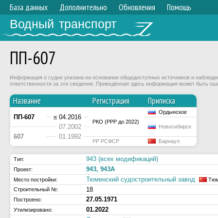
База данных
Дополнительно
Обновления
Помощь
Водный транспорт
ПП-607
Информация о судне указана на основании общедоступных источников и наблюдени
ответственности за эти сведения. Приведённая здесь информация может быть ош
Название
Регистрация
Приписка
Ордынское
ПП-607
≤ 04.2016
РКО (РРР до 2022)
07.2002
Новосибирск
607
01.1992
РР РСФСР
Барнаул
943 (всех модификаций)
Тип:
943, 943А
Проект:
Тюменский судостроительный завод
Место постройки:
Тюм
18
Строительный №:
27.05.1971
Построено:
01.2022
Утилизировано: