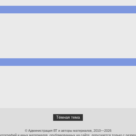
Тёмная тема
© Администрация ВТ и авторы материалов, 2010—2026
тографий и иных материалов, опубликованных на сайте, допускается только с разре