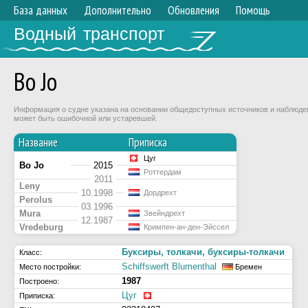
База данных
Дополнительно
Обновления
Помощь
Водный транспорт
Bo Jo
Информация о судне указана на основании общедоступных источников и наблюдени
может быть ошибочной или устаревшей.
Название
Приписка
Цуг
Bo Jo
2015
Роттердам
2011
Leny
10.1998
Дордрехт
Perolus
03.1996
Mura
Звейндрехт
12.1987
Vredeburg
Кримпен-ан-ден-Эйссел
Буксиры, толкачи, буксиры-толкачи
Класс:
Schiffswerft Blumenthal
Место постройки:
Бремен
1987
Построено:
Цуг
Приписка: