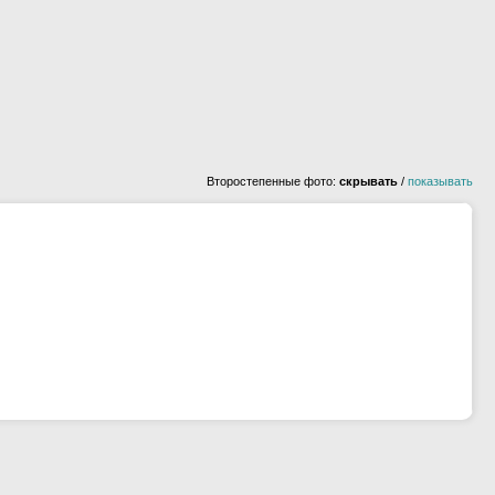
Второстепенные фото:
скрывать
/
показывать