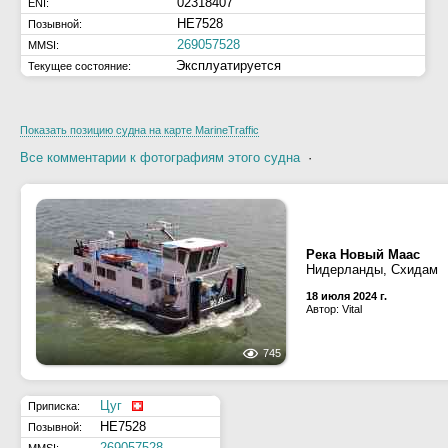
02318407
ENI:
HE7528
Позывной:
269057528
MMSI:
Эксплуатируется
Текущее состояние:
Показать позицию судна на карте MarineTraffic
Все комментарии к фотографиям этого судна
·
Река Новый Маас
Нидерланды, Схидам
18 июля 2024 г.
Автор: Vital
745
Цуг
Приписка:
HE7528
Позывной:
269057528