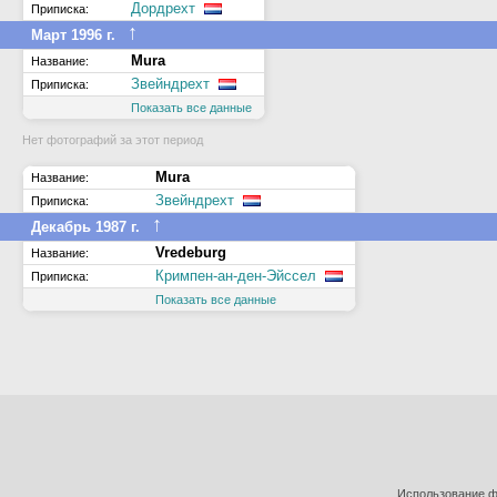
Дордрехт
Приписка:
↑
Март 1996 г.
Mura
Название:
Звейндрехт
Приписка:
Показать все данные
Нет фотографий за этот период
Mura
Название:
Звейндрехт
Приписка:
↑
Декабрь 1987 г.
Vredeburg
Название:
Кримпен-ан-ден-Эйссел
Приписка:
Показать все данные
Использование фо