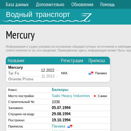
База данных
Дополнительно
Обновления
Помощь
Водный транспорт
Mercury
Информация о судне указана на основании общедоступных источников и наблюдени
ответственности за эти сведения. Приведённая здесь информация может быть ош
Название
Регистрация
Приписка
Mercury
12.2022
Tai Fu
NKK
Панама
11.2013
Oriente Prime
Балкеры
Класс:
Saiki Heavy Industries
Место постройки:
Саики
1036
Строительный №:
05.07.1994
Заложено:
29.08.1994
Спущено на воду:
19.10.1994
Построено:
Панама
Приписка: