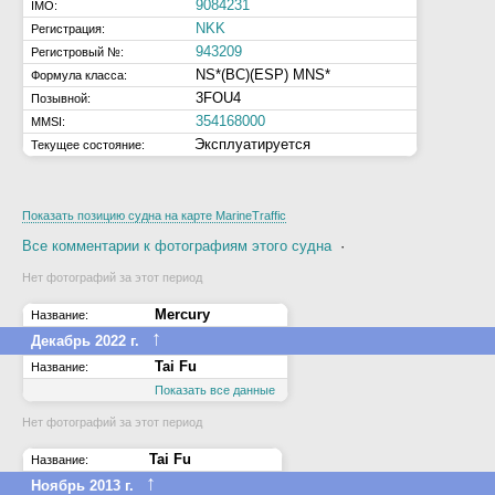
9084231
IMO:
NKK
Регистрация:
943209
Регистровый №:
NS*(BC)(ESP) MNS*
Формула класса:
3FOU4
Позывной:
354168000
MMSI:
Эксплуатируется
Текущее состояние:
Показать позицию судна на карте MarineTraffic
Все комментарии к фотографиям этого судна
·
Нет фотографий за этот период
Mercury
Название:
↑
Декабрь 2022 г.
Tai Fu
Название:
Показать все данные
Нет фотографий за этот период
Tai Fu
Название:
↑
Ноябрь 2013 г.