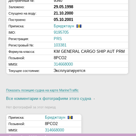
9340
Достроечный №:
29.05.1998
Заложено:
21.10.2000
Спущено на воду:
05.10.2001
Построено:
Бриджтаун
Приписка:
9195705
IMO:
PRS
Регистрация:
103381
Регистровый №:
KM GENERAL CARGO SHIP AUT PRM
Формула класса:
8PCO2
Позывной:
314668000
MMSI:
Эксплуатируется
Текущее состояние:
Показать позицию судна на карте MarineTraffic
Все комментарии к фотографиям этого судна
·
Нет фотографий за этот период
Бриджтаун
Приписка:
8PCO2
Позывной:
314668000
MMSI: