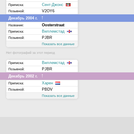
Сент-Джонс
Приписка:
V2OY6
Позывной:
↑
Декабрь 2004 г.
Oosterstraat
Название:
Виллемстад
Приписка:
PJBR
Позывной:
Показать все данные
Нет фотографий за этот период
Виллемстад
Приписка:
PJBR
Позывной:
↑
Декабрь 2002 г.
Харен
Приписка:
PBDV
Позывной:
Показать все данные