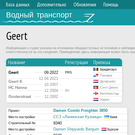
База данных
Дополнительно
Обновления
Помощь
Водный транспорт
Geert
Информация о судне указана на основании общедоступных источников и наблюдени
ответственности за эти сведения. Приведённая здесь информация может быть ош
Название
Регистрация
Приписка
Бриджтаун
Geert
09.2022
PRS
Панама
12.04.2021
Geert K
Делфзейл
10.2007
HC Hanna
Сент-Джонс
12.2004
BV
Виллемстад
Oosterstraat
12.2002
Харен
Damen Combi Freighter 3850
Проект:
ССЗ «Ленинская Кузница»
Место постройки:
Киев
9340
Строительный №:
Damen Shipyards Bergum
Место достройки:
Бургум