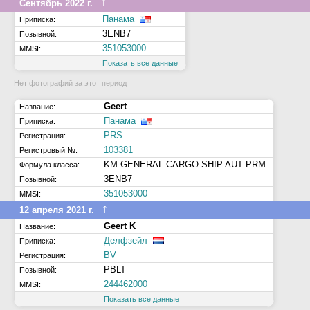
↑
Сентябрь 2022 г.
Панама
Приписка:
3ENB7
Позывной:
351053000
MMSI:
Показать все данные
Нет фотографий за этот период
Geert
Название:
Панама
Приписка:
PRS
Регистрация:
103381
Регистровый №:
KM GENERAL CARGO SHIP AUT PRM
Формула класса:
3ENB7
Позывной:
351053000
MMSI:
↑
12 апреля 2021 г.
Geert K
Название:
Делфзейл
Приписка:
BV
Регистрация:
PBLT
Позывной:
244462000
MMSI:
Показать все данные