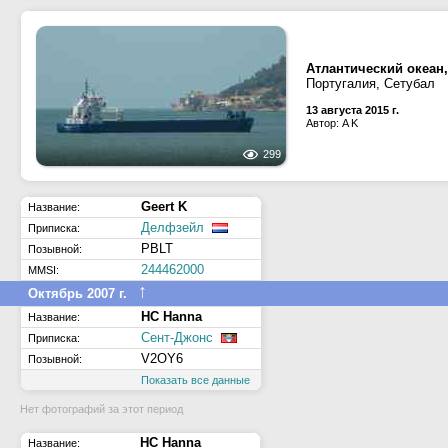
Атлантический океан,
Португалия, Сетубал
13 августа 2015 г.
Автор: A K
299
Geert K
Название:
Делфзейл
Приписка:
PBLT
Позывной:
244462000
MMSI:
↑
Октябрь 2007 г.
HC Hanna
Название:
Сент-Джонс
Приписка:
V2OY6
Позывной:
Показать все данные
Нет фотографий за этот период
HC Hanna
Название: