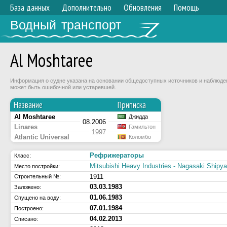
База данных
Дополнительно
Обновления
Помощь
Водный транспорт
Al Moshtaree
Информация о судне указана на основании общедоступных источников и наблюдени
может быть ошибочной или устаревшей.
Название
Приписка
Al Moshtaree
Джидда
08.2006
Linares
Гамильтон
1997
Atlantic Universal
Коломбо
Рефрижераторы
Класс:
Mitsubishi Heavy Industries - Nagasaki Shipy
Место постройки:
1911
Строительный №:
03.03.1983
Заложено:
01.06.1983
Спущено на воду:
07.01.1984
Построено:
04.02.2013
Списано: