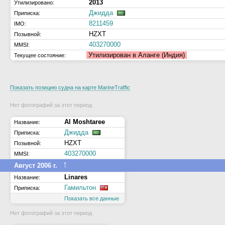
2013
Утилизировано:
Джидда
Приписка:
8211459
IMO:
HZXT
Позывной:
403270000
MMSI:
Утилизирован в Аланге (Индия)
Текущее состояние:
Показать позицию судна на карте MarineTraffic
Нет фотографий за этот период
Al Moshtaree
Название:
Джидда
Приписка:
HZXT
Позывной:
403270000
MMSI:
↑
Август 2006 г.
Linares
Название:
Гамильтон
Приписка:
Показать все данные
Нет фотографий за этот период