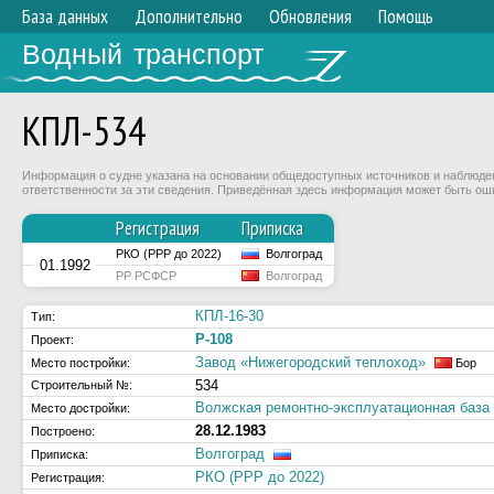
База данных
Дополнительно
Обновления
Помощь
Водный транспорт
КПЛ-534
Информация о судне указана на основании общедоступных источников и наблюдени
ответственности за эти сведения. Приведённая здесь информация может быть ош
Регистрация
Приписка
РКО (РРР до 2022)
Волгоград
01.1992
РР РСФСР
Волгоград
КПЛ-16-30
Тип:
Р-108
Проект:
Завод «Нижегородский теплоход»
Место постройки:
Бор
534
Строительный №:
Волжская ремонтно-эксплуатационная ба
Место достройки:
28.12.1983
Построено:
Волгоград
Приписка:
РКО (РРР до 2022)
Регистрация: