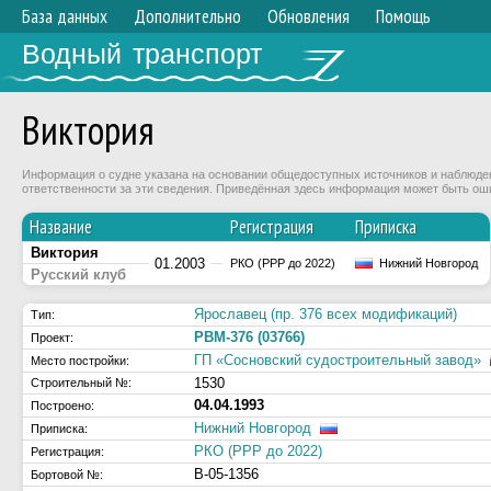
База данных
Дополнительно
Обновления
Помощь
Водный транспорт
Виктория
Информация о судне указана на основании общедоступных источников и наблюдени
ответственности за эти сведения. Приведённая здесь информация может быть ош
Название
Регистрация
Приписка
Виктория
01.2003
РКО (РРР до 2022)
Нижний Новгород
Русский клуб
Ярославец (пр. 376 всех модификаций)
Тип:
РВМ-376 (03766)
Проект:
ГП «Сосновский судостроительный завод»
Место постройки:
1530
Строительный №:
04.04.1993
Построено:
Нижний Новгород
Приписка:
РКО (РРР до 2022)
Регистрация:
В-05-1356
Бортовой №: