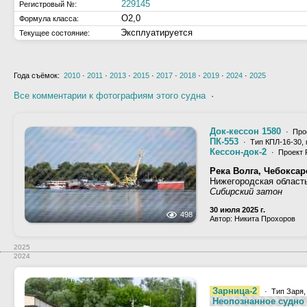
229145
Регистровый №:
О2,0
Формула класса:
Эксплуатируется
Текущее состояние:
Года съёмок:
2010
·
2011
·
2013
·
2015
·
2017
·
2018
·
2019
·
2024
·
2025
Все комментарии к фотографиям этого судна
·
Док-кессон 1580
· Про
ПК-553
· Тип КПЛ-16-30, 
Кессон-док-2
· Проект 
Река Волга, Чебокса
Нижегородская область
Сибирский затон
30 июля 2025 г.
498
Автор: Никита Прохоров
2025
2024
Зарница-2
· Тип Заря,
Неопознанное судно 