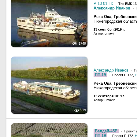
Р 10-01 ГК
· Тип БМК-13
Александр Иванов
· Т
Река Ока, Гребневски
Нижегородская област
13 сентября 2019 г.
Автор: umavin
1749
Александр Иванов
· Ти
ПП-19
· Проект Р-172,
Н
Река Ока, Гребневски
Нижегородская област
13 сентября 2019 г.
Автор: umavin
919
Валдай-45Р
· Проект 2
ПП-19
· Проект Р-172,
Н