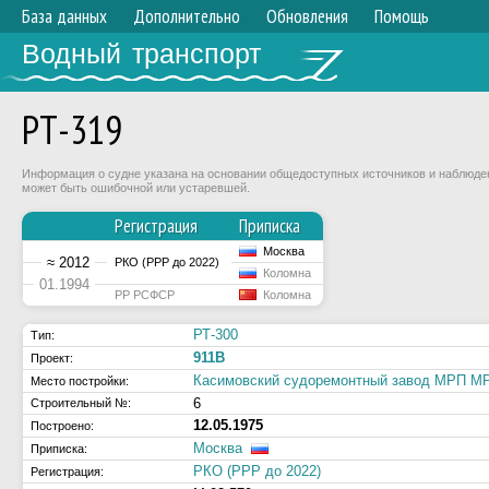
База данных
Дополнительно
Обновления
Помощь
Водный транспорт
РТ-319
Информация о судне указана на основании общедоступных источников и наблюдени
может быть ошибочной или устаревшей.
Регистрация
Приписка
Москва
≈ 2012
РКО (РРР до 2022)
Коломна
01.1994
РР РСФСР
Коломна
РТ-300
Тип:
911В
Проект:
Касимовский судоремонтный завод МРП 
Место постройки:
6
Строительный №:
12.05.1975
Построено:
Москва
Приписка:
РКО (РРР до 2022)
Регистрация: