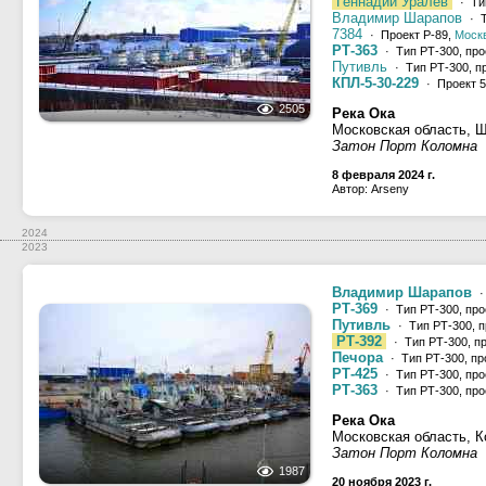
Геннадий Уралёв
· Ти
Владимир Шарапов
· Т
7384
· Проект Р-89,
Моск
РТ-363
· Тип РТ-300, про
Путивль
· Тип РТ-300, п
КПЛ-5-30-229
· Проект 5
2505
Река Ока
Московская область, 
Затон Порт Коломна
8 февраля 2024 г.
Автор: Arseny
2024
2023
Владимир Шарапов
·
РТ-369
· Тип РТ-300, про
Путивль
· Тип РТ-300, п
РТ-392
· Тип РТ-300, п
Печора
· Тип РТ-300, пр
РТ-425
· Тип РТ-300, про
РТ-363
· Тип РТ-300, про
Река Ока
Московская область, 
Затон Порт Коломна
1987
20 ноября 2023 г.