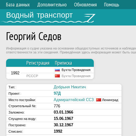
База данных
Дополнительно
Обновления
Помощь
Водный транспорт
Георгий Седов
Информация о судне указана на основании общедоступных источников и наблюдени
ответственности за эти сведения. Приведённая здесь информация может быть ош
Регистрация
Приписка
Бухта Провидения
1992
РСССР
Бухта Провидения
Добрыня Никитич
Тип:
97Д
Проект:
Адмиралтейский ССЗ
Место постройки:
Ленинград
776
Строительный №:
03.01.1966
Заложено:
15.06.1967
Спущено на воду:
30.12.1967
Построено:
1992
Списано: