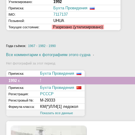
1992
Утилизировано:
Бухта Провидения
Приписка:
7117137
IMO:
UHUA
Позывной:
Разрезано (утилизировано)
Текущее состояние:
Года съёмок:
1967
·
1982
·
1990
Все комментарии к фотографиям этого судна
·
Нет фотографий за этот период
Бухта Провидения
Приписка:
↑
1992 г.
Бухта Провидения
Приписка:
РСССР
Регистрация:
М-29333
Регистровый №:
КМ(*)ЛЛ4[1] ледокол
Формула класса:
Показать все данные