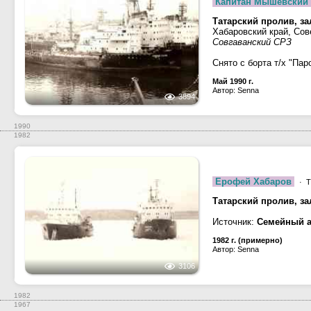
Капитан Мышевский
Татарский пролив, за
Хабаровский край, Сов
Совгаванский СРЗ
Снято с борта т/х "Пар
Май 1990 г.
Автор: Senna
3894
1990
1982
Ерофей Хабаров
· Т
Татарский пролив, за
Источник:
Семейный 
1982 г. (примерно)
Автор: Senna
3106
1982
1967