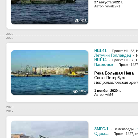
27 августа 2022 г.
Автор: vinial1971
418
2022
2020
НШ-41
· Проект НШ-58, 
Летучий Голландец
· Н
НШ 14
· Проект НШ-58, 
Павловск
· Проект 1427
Река Большая Нева
Санкт-Петербург
Петропавловская кре
1 ноября 2020 г.
1052
Автор: wh66
2020
2017
ЗМГС-1
· Земснаряды,
С
Одесса
· Проект 1427, т