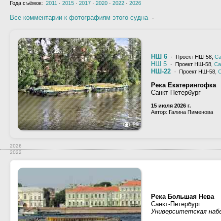
Года съёмок:
2011
·
2015
·
2017
·
2020
·
2022
·
2026
Все комментарии к фотографиям этого судна
·
НШ 6
· Проект НШ-58,
Са
НШ 5
· Проект НШ-58,
Са
НШ-22
· Проект НШ-58,
С
Река Екатерингофка
Санкт-Петербург
15 июля 2026 г.
Автор: Галина Пименова
99
2026
2022
Река Большая Нева
Санкт-Петербург
Университетская наб