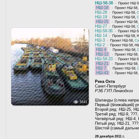
НШ-58-38
· Проект НШ-5
НШ-18
· Проект НШ-58
НШ-28
· Проект НШ-58,
С
НШ-19
· Проект НШ-58,
С
НШ-25
· Проект НШ-58
НШ-27
· Проект НШ-58,
С
НШ-58-36
· Проект НШ-5
НШ 14
· Проект НШ-58, 
НШ-3
· Проект НШ-58,
Са
НШ-2
· Проект НШ-58, Н
НШ 4
· Проект НШ-58,
С
НШ-12
· Проект НШ-58,
НШ-58-33
· Проект НШ-5
НШ-21
· Проект НШ-58
НШ 7
· Проект НШ-58,
С
НШ-43
· Проект НШ-58,
Река Охта
Санкт-Петербург
РЭБ ГУП Ленводхоз
Шаланды (слева напра
5541
Первый (ближайший) ря
Второй ряд: НШ-25, НШ
Третий ряд: НШ-9, ???
Четвёртый ряд: НШ-4,
Пятый ряд: НШ-21, ???
Шестой (самый дальний
28 декабря 2011 г.