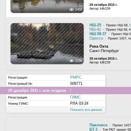
29 октября 2015 г.
Автор: kifir239
1400
НШ-25
· Проект НШ-58,
С
НШ-41
· Проект НШ-58, 
НШ-58-37
· Проект НШ-5
Одесса
· Проект 1427, т
Река Охта
Санкт-Петербург
29 октября 2015 г.
1296
Автор: kifir239
РМРС
Регистрация:
509771
Регистровый №:
↑
29 декабря 2011 г. или позднее
ГИМС
Регистрация:
РЛА 03-24
Номер ГИМС:
Показать все данные
Павловск
· Проект 1427
БТ-1
· Тип РБТ, проект 0