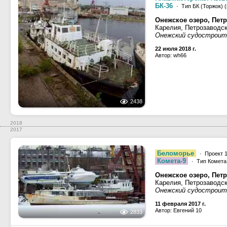
БК-36
· Тип БК (Торжок) (
Онежское озеро, Петр
Карелия, Петрозаводс
Онежский судостроит
22 июля 2018 г.
Автор: wh66
2438
2018
2017
Беломорье
· Проект 1
Комета-9
· Тип Комета 
Онежское озеро, Петр
Карелия, Петрозаводс
Онежский судостроит
11 февраля 2017 г.
Автор: Евгений 10
2833