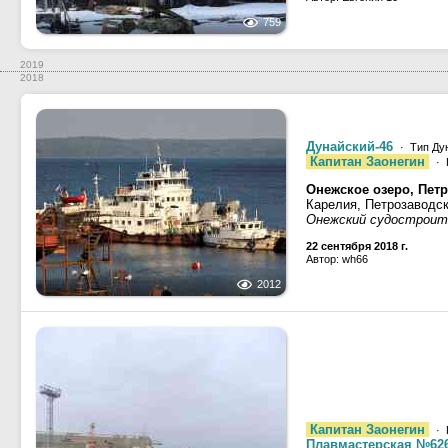
759
2019
2018
Дунайский-46
· Тип Дун
Капитан Заонегин
· 
Онежское озеро, Петр
Карелия, Петрозаводс
Онежский судостроит
22 сентября 2018 г.
Автор: wh66
2012
Капитан Заонегин
· 
Плавмастерская №62