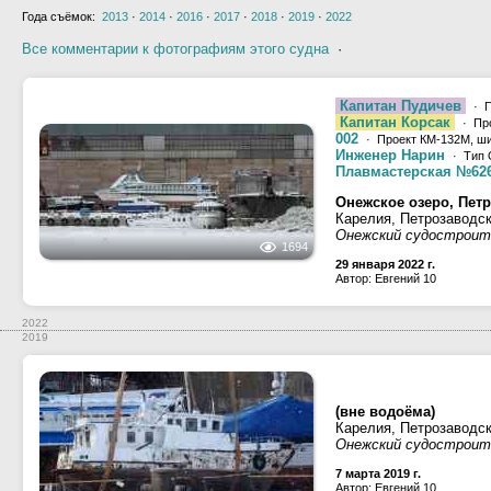
Года съёмок:
2013
·
2014
·
2016
·
2017
·
2018
·
2019
·
2022
Все комментарии к фотографиям этого судна
·
Капитан Пудичев
· П
Капитан Корсак
· Пр
002
· Проект КМ-132М, ш
Инженер Нарин
· Тип 
Плавмастерская №62
Онежское озеро, Петр
Карелия, Петрозаводс
Онежский судостроит
1694
29 января 2022 г.
Автор: Евгений 10
2022
2019
(вне водоёма)
Карелия, Петрозаводс
Онежский судостроит
7 марта 2019 г.
Автор: Евгений 10