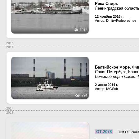
Река Свирь
Ленинградская област
12 ноября 2016 г.
Автор: DmitryPodporozhye
1912
2016
2014
Балтийское море, Фин
Санкт-Петербург, Кано
Большой порт Санкт-
2 июня 2014 г.
Автор: IAGSoft
794
2014
2013
ОТ-2078
· Тип ОТ-2000,