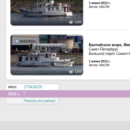
1 июня 2013 г.
Автор: kifir239
1299
Балтийское море, Фин
Санкт-Петербург
Большой порт Санкт-
1 июня 2013 г.
Автор: kifir239
1399
273424220
MMSI:
↑
2012 г.
Показать все данные