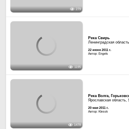
Автор: Klessk
273341500
MMSI:
↑
Май 2011 г.
Показать все данные
Река Волга, Саратов
Самарская область, С
Затон Сухая Самарка
1294
21 ноября 2010 г.
Автор: SlavaZ
Волго-Балтийский ка
Вологодская область,
1723
10 октября 2010 г.
Автор: Дмитрий Эйсмонт
Волгонефть-262
· Тип
Волгонефть-261
· Тип
СГВ-Флот
· Тип Нефте
875
Река Волга, Саратов