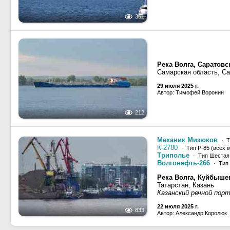
351
Река Волга, Саратов
Самарская область, С
29 июля 2025 г.
Автор: Тимофей Воронин
212
Механик Мизюков
· Т
К-2780
· Тип Р-85 (всех 
Триполье
· Тип Шестая 
Волгонефть-266
· Тип 
Река Волга, Куйбыше
Татарстан, Казань
Казанский речной порт
22 июля 2025 г.
833
Автор: Александр Королюк