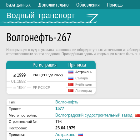
База данных
Дополнительно
Обновления
Помощь
Водный транспорт
Волгонефть-267
Информация о судне указана на основании общедоступных источников и наблюдени
ответственности за эти сведения. Приведённая здесь информация может быть ош
Регистрация
Приписка
Астрахань
≤ 1999
РКО (РРР до 2022)
Самара
01.1992
Куйбышев
≈ 1982
РР РСФСР
Ленинград
Волгонефть
Тип:
1577
Проект:
Волгоградский судостроительный завод
Место постройки:
116
Строительный №:
23.04.1979
Построено:
Астрахань
Приписка: