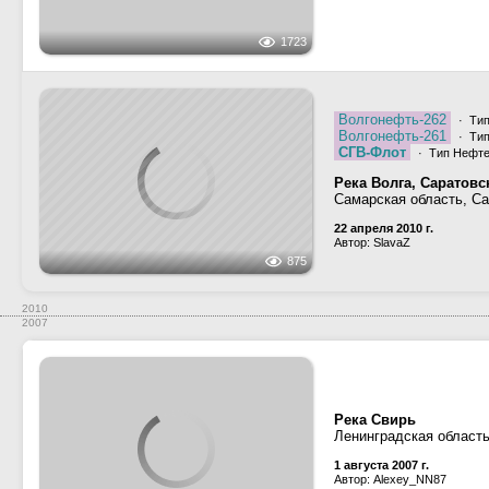
15 мая 2005 г.
Автор: DM_vlg
Астрахань
Приписка:
140
Бортовой №:
UIBP
Позывной:
↑
1999 г. или ранее
Самара
Приписка:
Показать все данные
Нет фотографий за этот период
Самара
Приписка:
РКО (РРР до 2022)
Регистрация:
↑
Январь 1992 г.
Куйбышев
Приписка:
РР РСФСР
Регистрация:
Показать все данные
Нет фотографий за этот период
Куйбышев
Приписка:
↑
1982 г. (примерно)