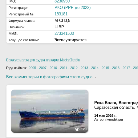
8230950
IMO:
РКО (РРР до 2022)
Регистрация:
183181
Регистровый №:
М-СП3,5
Формула класса:
UIBP
Позывной:
273341500
MMSI:
Эксплуатируется
Текущее состояние:
Показать позицию судна на карте MarineTraffic
Года съёмок:
2005
·
2007
·
2010
·
2011
·
2012
·
2013
·
2014
·
2015
·
2016
·
2017
·
20
Все комментарии к фотографиям этого судна
·
Река Волга, Волгогр
Саратовская область,
14 мая 2026 г.
Автор: rivershkiper
129