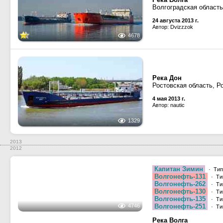
Волгоградская область
24 августа 2013 г.
Автор: Dvizzzok
4678
Река Дон
Ростовская область, Р
4 мая 2013 г.
Автор: nautic
1329
2013
2012
Капитан Зимин
· Тип
Волгонефть-131
· Ти
Волгонефть-262
· Ти
Волгонефть-130
· Ти
Волгонефть-135
· Ти
Волгонефть-251
· Ти
Река Волга