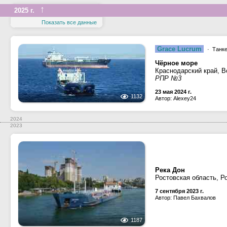
↑
2025 г.
Показать все данные
Grace Lucrum
· Танк
Чёрное море
Краснодарский край, В
РПР №3
23 мая 2024 г.
1132
Автор: Alexey24
2024
2023
Река Дон
Ростовская область, Р
7 сентября 2023 г.
Автор: Павел Бахвалов
1187