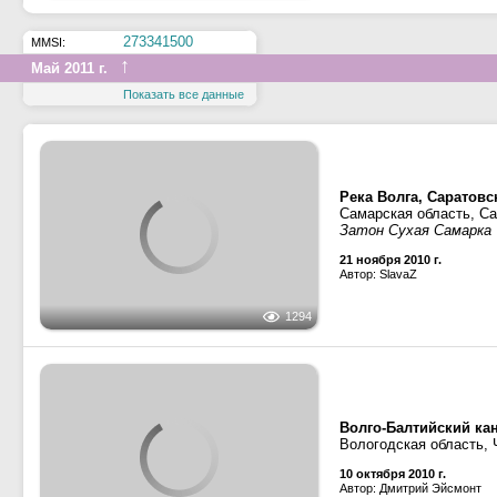
Самарская область, С
22 апреля 2010 г.
Автор: SlavaZ
2010
2007
Река Свирь
Ленинградская област
1610
1 августа 2007 г.
Автор: Alexey_NN87
Волго-Балтийский ка
Вологодская область,
Новинкинский гидроуз
1168
31 июля 2007 г.
Автор: dimon1972-Пермь
2007
2005
Волго-Донской судох
Волгоградская область
2349