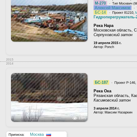
М-270
· Тип Москвич (М,
Алексей Максимов
· 
БС-14
· Проект 81210,
Гидроперегружатель-
Река Нара
Московская область, 
Серпуховский затон
3893
19 апреля 2015 г.
Автор: Ponch
2015
2014
БС-187
· Проект Р-146,
Река Ока
Рязанская область, Ка
Касимовский затон
3 апреля 2014 г.
Автор: Максим Назаркин
1385
Москва
Приписка: