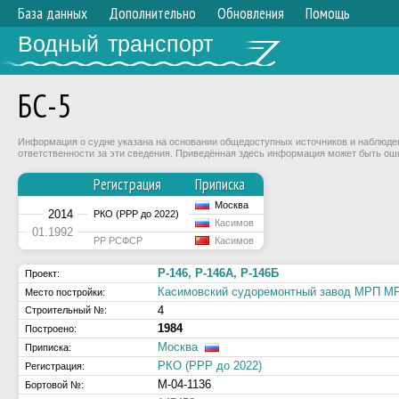
База данных
Дополнительно
Обновления
Помощь
Водный транспорт
БС-5
Информация о судне указана на основании общедоступных источников и наблюдени
ответственности за эти сведения. Приведённая здесь информация может быть ош
Регистрация
Приписка
Москва
2014
РКО (РРР до 2022)
Касимов
01.1992
РР РСФСР
Касимов
Р-146, Р-146А, Р-146Б
Проект:
Касимовский судоремонтный завод МРП 
Место постройки:
4
Строительный №:
1984
Построено:
Москва
Приписка:
РКО (РРР до 2022)
Регистрация:
М-04-1136
Бортовой №: