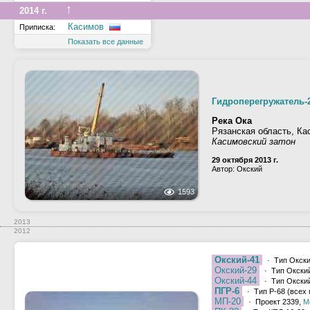
↑
2014 г.
Касимов
Приписка:
Показать все данные
Гидроперегружатель-
Река Ока
Рязанская область, Ка
Касимовский затон
29 октября 2013 г.
Автор: Окский
1593
2013
2012
Окский-41
· Тип Окски
Окский-29
· Тип Окский
Окский-44
· Тип Окский
ПГР-6
· Тип Р-68 (всех
МП-20
· Проект 2339,
М