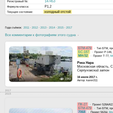
147453
Регистровый №:
Р1,2
Формула класса:
холодный отстой
Текущее состояние:
Года съёмок:
2011
·
2012
·
2013
·
2014
·
2015
·
2017
Все комментарии к фотографиям этого судна
·
БТМ-479
· Тип БТМ, пр
БС-187
· Проект Р-146,
МН-52
· Проект Т-77,
М
Река Нара
Московская область, 
Серпуховский затон
16 июля 2017 г.
1943
Автор: karen311
2017
2015
ПК-27
· Проект 528А/К23
БТМ-479
· Тип БТМ, пр
7068
· Проект 562Ш,
Мо