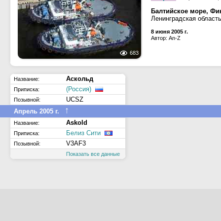
Балтийское море, Фи
Ленинградская област
8 июня 2005 г.
Автор: An-Z
683
Аскольд
Название:
(Россия)
Приписка:
UCSZ
Позывной:
↑
Апрель 2005 г.
Askold
Название:
Белиз Сити
Приписка:
V3AF3
Позывной:
Показать все данные