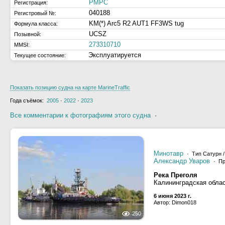
РМРС
Регистрация:
040188
Регистровый №:
KM(*) Arc5 R2 AUT1 FF3WS tug
Формула класса:
UCSZ
Позывной:
273310710
MMSI:
Эксплуатируется
Текущее состояние:
Показать позицию судна на карте MarineTraffic
Года съёмок:
2005
·
2022
·
2023
Все комментарии к фотографиям этого судна
·
Минотавр
· Тип Сатурн /
Александр Уваров
· Пр
Река Преголя
Калининградская облас
6 июня 2023 г.
Автор: Dimon018
250