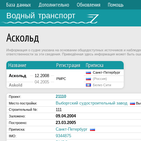
База данных
Дополнительно
Обновления
Помощь
Водный транспорт
Аскольд
Информация о судне указана на основании общедоступных источников и наблюдени
ответственности за эти сведения. Приведённая здесь информация может быть ош
Название
Регистрация
Приписка
Санкт-Петербург
Аскольд
12.2008
РМРС
(Россия)
04.2005
Askold
Белиз Сити
21110
Проект:
Выборгский судостроительный завод
Место постройки:
Вы
111
Строительный №:
09.04.2004
Заложено:
23.03.2005
Построено:
Санкт-Петербург
Приписка:
9344875
IMO: