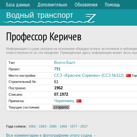
База данных
Дополнительно
Обновления
Помощь
Водный транспорт
Профессор Керичев
Информация о судне указана на основании общедоступных источников и наблюдени
ответственности за эти сведения. Приведённая здесь информация может быть ош
Волго-Балт
Тип:
791
Проект:
ССЗ «Красное Сормово» (ССЗ №112)
Место постройки:
Гор
61
Строительный №:
1962
Построено:
07.1972
Списано:
Череповец
Приписка:
сгорело
Текущее состояние:
Года съёмок:
1962
·
1963
·
1965
·
1966
·
1977
·
2017
Все комментарии к фотографиям этого судна
·