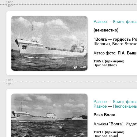
1966
1965
Разное
—
Книги, фото
(неизвестно)
"Волга — гордость Ро
Шалагин, Волго-Вятское
Автор фото:
П.А. Выш
1965 г. (примерно)
Прислал Шлюз
3448
1965
1963
Разное
—
Книги, фото
Разное
—
Неопознанны
Река Волга
Альбом "Волга". Издат
1963 г. (примерно)
Прислал
Ками