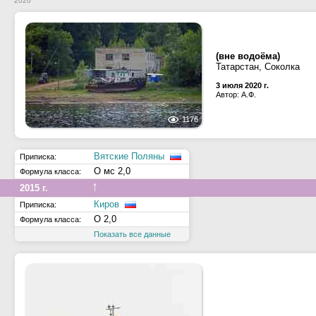
2020
(вне водоёма)
Татарстан, Соколка
3 июля 2020 г.
Автор: А.Ф.
1176
Вятские Поляны
Приписка:
О мс 2,0
Формула класса:
↑
2015 г.
Киров
Приписка:
О 2,0
Формула класса:
Показать все данные