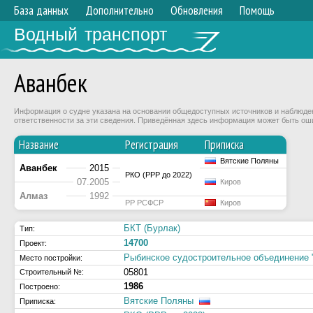
База данных
Дополнительно
Обновления
Помощь
Водный транспорт
Аванбек
Информация о судне указана на основании общедоступных источников и наблюдени
ответственности за эти сведения. Приведённая здесь информация может быть ош
Название
Регистрация
Приписка
Вятские Поляны
Аванбек
2015
РКО (РРР до 2022)
07.2005
Киров
Алмаз
1992
РР РСФСР
Киров
БКТ (Бурлак)
Тип:
14700
Проект:
Рыбинское судостроительное объединение 
Место постройки:
05801
Строительный №:
1986
Построено:
Вятские Поляны
Приписка: