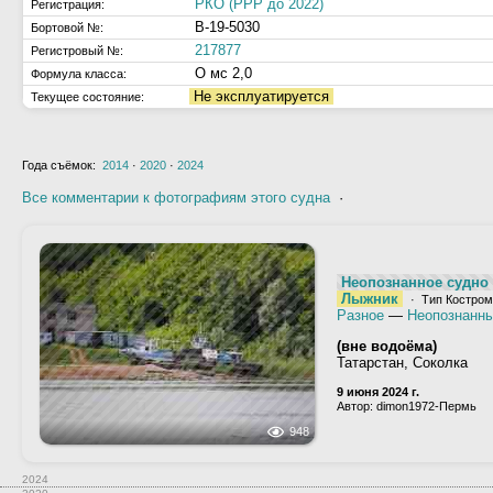
РКО (РРР до 2022)
Регистрация:
В-19-5030
Бортовой №:
217877
Регистровый №:
О мс 2,0
Формула класса:
Не эксплуатируется
Текущее состояние:
Года съёмок:
2014
·
2020
·
2024
Все комментарии к фотографиям этого судна
·
Неопознанное судно 
Лыжник
· Тип Костром
Разное
—
Неопознанны
(вне водоёма)
Татарстан, Соколка
9 июня 2024 г.
Автор: dimon1972-Пермь
948
2024