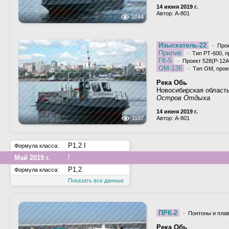
14 июня 2019 г.
Автор: A-801
1044
Изыскатель-22
· Прое
Прилив
· Тип РТ-600, п
ГК-5
· Проект 528(Р-12А)
ОМ-136
· Тип ОМ, проек
Река Обь
Новосибирская област
Остров Отдыха
14 июня 2019 г.
1187
Автор: A-801
Р1,2 I
Формула класса:
↑
Май 2019 г.
Р1,2
Формула класса:
Показать все данные
ПРК-2
· Понтоны и пла
Река Обь