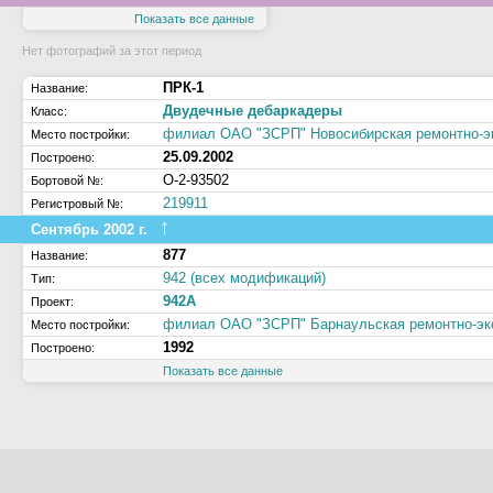
Показать все данные
Нет фотографий за этот период
ПРК-1
Название:
Двудечные дебаркадеры
Класс:
филиал ОАО "ЗСРП" Новосибирская ремонтно-э
Место постройки:
25.09.2002
Построено:
О-2-93502
Бортовой №:
219911
Регистровый №:
↑
Сентябрь 2002 г.
877
Название:
942 (всех модификаций)
Тип:
942А
Проект:
филиал ОАО "ЗСРП" Барнаульская ремонтно-эк
Место постройки:
1992
Построено:
Показать все данные