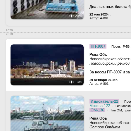
Два льготных билета б
22 мая 2020 г.
2059
Автор: A-801
2020
2019
ПП-3007
· Проект Р-56
Река Обь
Новосибирская област
Новосибирский речной 
За носом ПП-3007 и за 
29 октября 2019 г.
1349
Автор: A-801
Изыскатель-22
· Прое
Москва-122
· Тип Москва
ОМ-136
· Тип ОМ, проек
Река Обь
Новосибирская област
Остров Отдыха