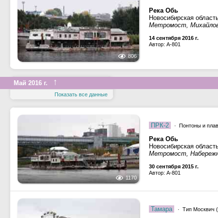
Река Обь
Новосибирская област
Метромост, Михайлов
14 сентября 2016 г.
Автор: A-801
806
↑
Май 2016 г.
Показать все данные
ПРК-2
· Понтоны и пла
Река Обь
Новосибирская област
Метромост, Набережна
30 сентября 2015 г.
Автор: A-801
1170
Тамара
· Тип Москвич (М