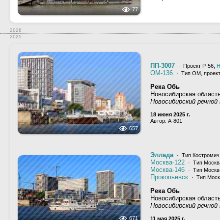
77
2026
2025
ПП-3007
· Проект Р-56,
Н
ОМ-136
· Тип ОМ, проект
Река Обь
Новосибирская область
Новосибирский речной 
18 июня 2025 г.
Автор: A-801
657
Эллада
· Тип Костромич,
Москва-122
· Тип Москва
Москва-146
· Тип Москва
Прокопьевск
· Тип Моск
Река Обь
Новосибирская область
Новосибирский речной 
671
11 мая 2025 г.