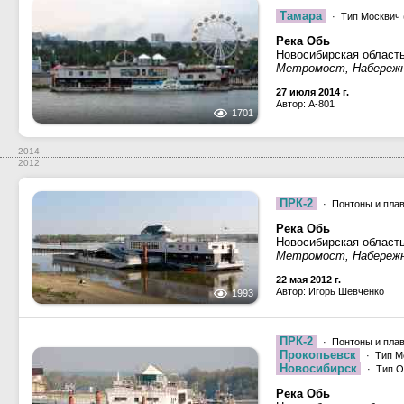
Тамара
· Тип Москвич (
Река Обь
Новосибирская област
Метромост, Набережна
27 июля 2014 г.
Автор: A-801
1701
2014
2012
ПРК-2
· Понтоны и пла
Река Обь
Новосибирская област
Метромост, Набережна
22 мая 2012 г.
Автор: Игорь Шевченко
1993
ПРК-2
· Понтоны и пла
Прокопьевск
· Тип М
Новосибирск
· Тип ОМ
Река Обь