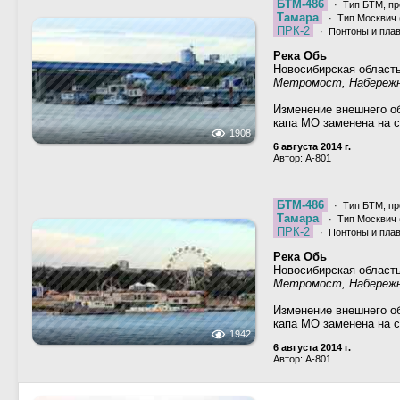
БТМ-486
· Тип БТМ, пр
Тамара
· Тип Москвич (
ПРК-2
· Понтоны и пла
Река Обь
Новосибирская област
Метромост, Набережна
Изменение внешнего об
капа МО заменена на 
1908
6 августа 2014 г.
Автор: A-801
БТМ-486
· Тип БТМ, пр
Тамара
· Тип Москвич (
ПРК-2
· Понтоны и пла
Река Обь
Новосибирская област
Метромост, Набережна
Изменение внешнего об
капа МО заменена на 
1942
6 августа 2014 г.
Автор: A-801