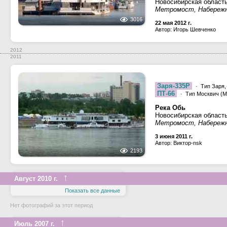
Новосибирская област
Метромост, Набережна
3016
22 мая 2012 г.
Автор: Игорь Шевченко
2012
2011
Заря-335Р
· Тип Заря,
ПТ-66
· Тип Москвич (М,
Река Обь
Новосибирская област
Метромост, Набережна
3 июня 2011 г.
Автор: Виктор-nsk
2193
↑
Август 2010 г.
Показать все данные
Нет фотографий за этот период
↑
Июль 2007 г.