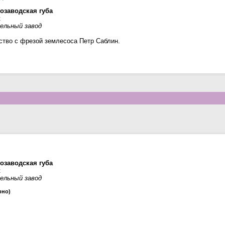
озаводская губа
к
ельный завод
ство с фрезой землесоса Петр Саблин.
озаводская губа
к
ельный завод
рно)