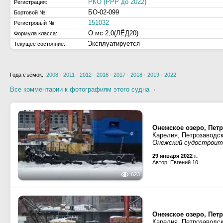
РКО (РРР до 2022)
Регистрация:
БО-02-099
Бортовой №:
151032
Регистровый №:
О мс 2,0(ЛЁД20)
Формула класса:
Эксплуатируется
Текущее состояние:
Года съёмок:
2008
·
2011
·
2012
·
2016
·
2017
·
2018
·
2019
·
2022
Все комментарии к фотографиям этого судна
·
Онежское озеро, Петр
Карелия, Петрозаводс
Онежский судостроит
29 января 2022 г.
Автор: Евгений 10
623
Онежское озеро, Петр
Карелия, Петрозаводс