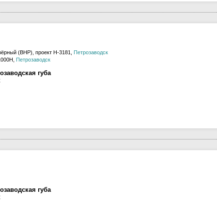
ёрный (ВНР), проект H-3181,
Петрозаводск
1000Н,
Петрозаводск
озаводская губа
к
озаводская губа
к