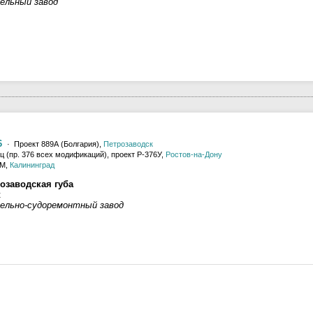
ельный завод
6
· Проект 889А (Болгария),
Петрозаводск
 (пр. 376 всех модификаций), проект Р-376У,
Ростов-на-Дону
0М,
Калининград
озаводская губа
к
ельно-судоремонтный завод