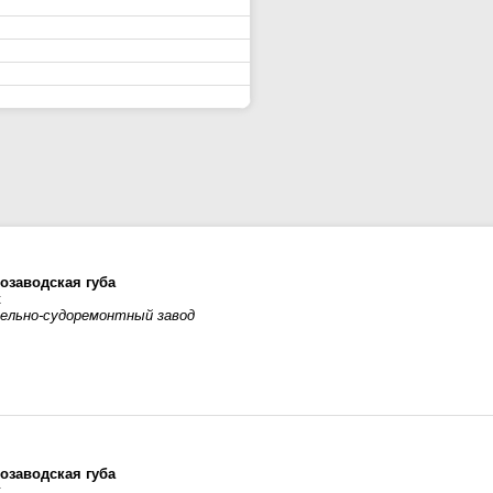
озаводская губа
к
ельно-судоремонтный завод
озаводская губа
к