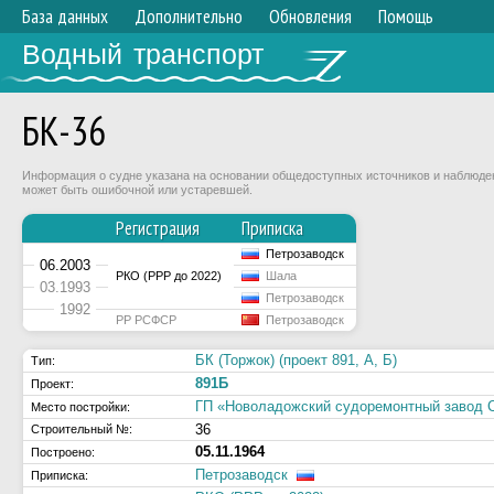
База данных
Дополнительно
Обновления
Помощь
Водный транспорт
БК-36
Информация о судне указана на основании общедоступных источников и наблюдени
может быть ошибочной или устаревшей.
Регистрация
Приписка
Петрозаводск
06.2003
РКО (РРР до 2022)
Шала
03.1993
Петрозаводск
1992
РР РСФСР
Петрозаводск
БК (Торжок) (проект 891, А, Б)
Тип:
891Б
Проект:
ГП «Новоладожский судоремонтный заво
Место постройки:
36
Строительный №:
05.11.1964
Построено:
Петрозаводск
Приписка: