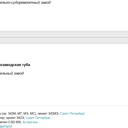
ельно-судоремонтный завод
озаводская губа
к
ельный завод
 (пр. 342М, МТ, МЭ, МС), проект 342МЭ,
Санкт-Петербург
ор, проект 342Э,
Санкт-Петербург
amen CSD 650,
Астрахань
детали