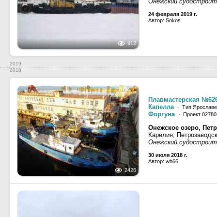
Онежский судостроит
24 февраля 2019 г.
Автор: Sokos
912
2019
2018
Плавмастерская №62
Капелла
· Тип Ярославец
Фортуна
· Проект 0278
Онежское озеро, Петр
Карелия, Петрозаводс
Онежский судостроит
30 июля 2018 г.
Автор: wh66
2426