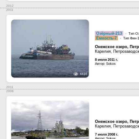
2012
2011
Озёрный-213
· Тип Оз
Ёмкость-7
· Тип Фин-
Онежское озеро, Петр
Карелия, Петрозаводс
8 июля 2011 г.
Автор: Sokos
4416
2011
2008
Онежское озеро, Петр
Карелия, Петрозаводс
7 июля 2008 г.
Автор: Sokos