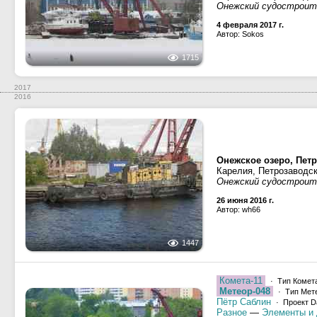
Онежский судостроит
4 февраля 2017 г.
Автор: Sokos
1715
2017
2016
Онежское озеро, Петр
Карелия, Петрозаводс
Онежский судостроит
26 июня 2016 г.
Автор: wh66
1447
Комета-11
· Тип Комета
Метеор-048
· Тип Мете
Пётр Саблин
· Проект D
Разное
—
Элементы и 