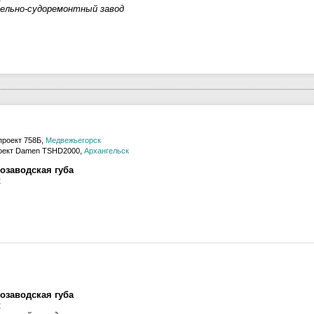
ельно-судоремонтный завод
проект 758Б,
Медвежьегорск
оект Damen TSHD2000,
Архангельск
озаводская губа
к
озаводская губа
к