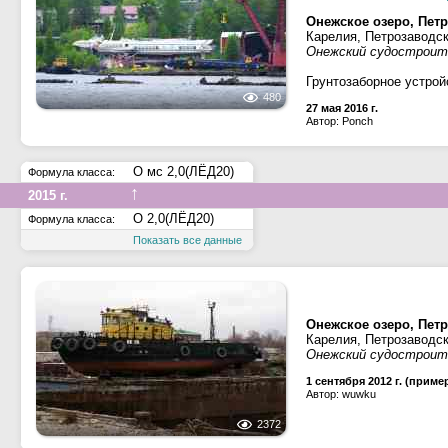
Онежское озеро, Петр
Карелия, Петрозаводс
Онежский судостроит
Грунтозаборное устрой
480
27 мая 2016 г.
Автор: Ponch
О мс 2,0(ЛЁД20)
Формула класса:
↑
2015 г.
О 2,0(ЛЁД20)
Формула класса:
Показать все данные
Онежское озеро, Петр
Карелия, Петрозаводс
Онежский судостроит
1 сентября 2012 г. (приме
Автор: wuwku
2372