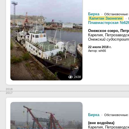
Бирка
· Обстановочные 
Капитан Заонегин
· 
Плавмастерская №62
Онежское озеро, Петр
Карелия, Петрозаводс
Онежский судостроит
22 июля 2018 г.
Автор: wh66
2438
2018
2017
Бирка
· Обстановочные 
(вне водоёма)
Карелия, Петрозаводс