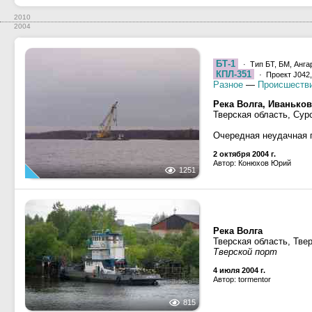
2010
2004
БТ-1
· Тип БТ, БМ, Анга
КПЛ-351
· Проект J042,
Разное
—
Происшеств
Река Волга, Иванько
Тверская область, Сур
Очередная неудачная 
2 октября 2004 г.
Автор: Конюхов Юрий
1251
Река Волга
Тверская область, Тве
Тверской порт
4 июля 2004 г.
Автор: tormentor
815