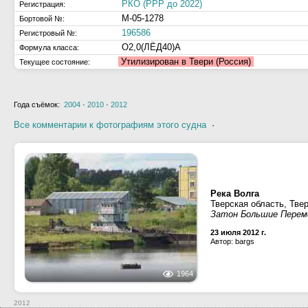
РКО (РРР до 2022)
Регистрация:
М-05-1278
Бортовой №:
196586
Регистровый №:
О2,0(ЛЁД40)А
Формула класса:
Утилизирован в Твери (Россия)
Текущее состояние:
Года съёмок:
2004
·
2010
·
2012
Все комментарии к фотографиям этого судна
·
Река Волга
Тверская область, Тве
Затон Большие Перем
23 июля 2012 г.
Автор: bargs
1964
2012