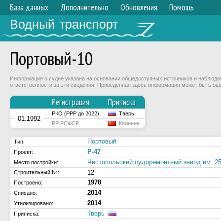
База данных
Дополнительно
Обновления
Помощь
Водный транспорт
Портовый-10
Информация о судне указана на основании общедоступных источников и наблюдени
ответственности за эти сведения. Приведённая здесь информация может быть ош
Регистрация
Приписка
РКО (РРР до 2022)
Тверь
01.1992
РР РСФСР
Калинин
Портовый
Тип:
Р-47
Проект:
Чистопольский судоремонтный завод им. 2
Место постройки:
12
Строительный №:
1978
Построено:
2014
Списано:
2014
Утилизировано:
Тверь
Приписка: