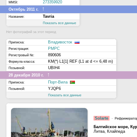
273359920
MMSI:
↑
Октябрь 2011 г.
Tavria
Название:
Показать все данные
Нет фотографий за этот период
Владивосток
Приписка:
РМРС
Регистрация:
890606
Регистровый №:
KM(*) L1[1] REF (L1 at d <= 6,48 m)
Формула класса:
UBIH4
Позывной:
↑
28 декабря 2010 г.
Порт-Вила
Приписка:
YJQP6
Позывной:
Показать все данные
Solarte
· Рефрижерато
Балтийское море, Ку
Литва, Клайпеда