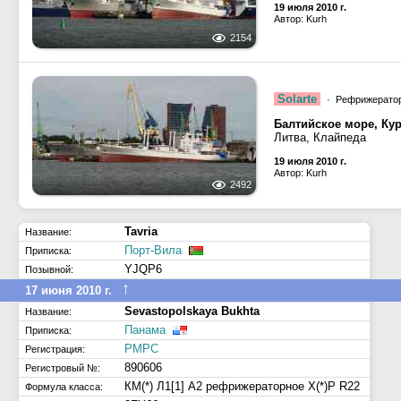
19 июля 2010 г.
Автор: Kurh
2154
Solarte
· Рефрижерато
Балтийское море, Ку
Литва, Клайпеда
19 июля 2010 г.
Автор: Kurh
2492
Tavria
Название:
Порт-Вила
Приписка:
YJQP6
Позывной:
↑
17 июня 2010 г.
Sevastopolskaya Bukhta
Название:
Панама
Приписка:
РМРС
Регистрация:
890606
Регистровый №:
КМ(*) Л1[1] А2 рефрижераторное Х(*)Р R22
Формула класса: