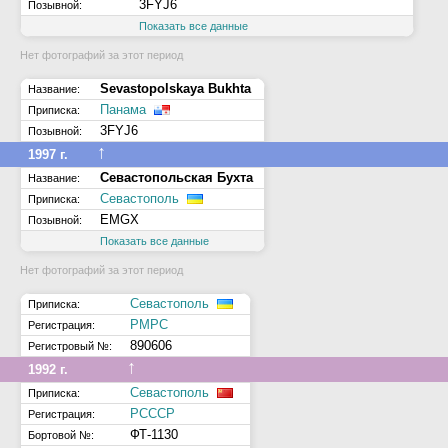
3FYJ6
Позывной:
Показать все данные
Нет фотографий за этот период
Sevastopolskaya Bukhta
Название:
Панама
Приписка:
3FYJ6
Позывной:
↑
1997 г.
Севастопольская Бухта
Название:
Севастополь
Приписка:
EMGX
Позывной:
Показать все данные
Нет фотографий за этот период
Севастополь
Приписка:
РМРС
Регистрация:
890606
Регистровый №:
↑
1992 г.
Севастополь
Приписка:
РСССР
Регистрация:
ФТ-1130
Бортовой №: