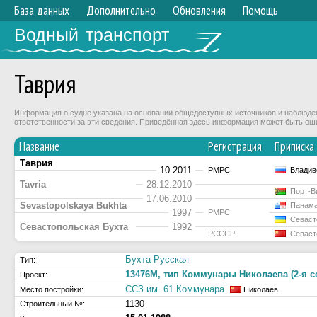
База данных
Дополнительно
Обновления
Помощь
Водный транспорт
Таврия
Информация о судне указана на основании общедоступных источников и наблюдени
ответственности за эти сведения. Приведённая здесь информация может быть ош
Название
Регистрация
Приписка
Таврия
10.2011
РМРС
Владив
Tavria
28.12.2010
Порт-В
17.06.2010
Sevastopolskaya Bukhta
Панам
1997
РМРС
Севаст
Севастопольская Бухта
1992
РСССР
Севаст
Бухта Русская
Тип:
13476М, тип Коммунары Николаева (2-я с
Проект:
ССЗ им. 61 Коммунара
Место постройки:
Николаев
1130
Строительный №: